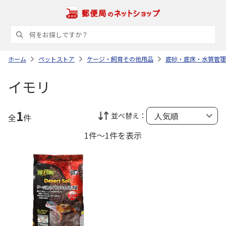
ホーム
ペットストア
ケージ・飼育その他用品
底砂・底床・水質管理
イモリ
1
並べ替え：
全
件
1件～1件を表示