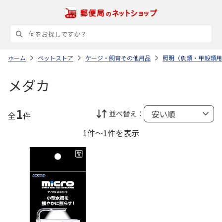
ホーム
ペットストア
ケージ・飼育その他用品
照明（魚類・甲殻類用
メダカ
1
並べ替え：
全
件
1件～1件を表示