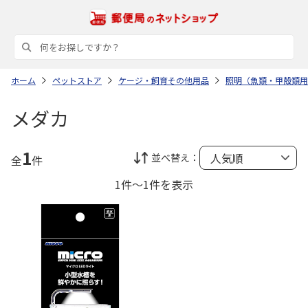
ホーム
ペットストア
ケージ・飼育その他用品
照明（魚類・甲殻類用
メダカ
1
並べ替え：
全
件
1件～1件を表示