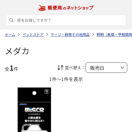
ホーム
ペットストア
ケージ・飼育その他用品
照明（魚類・甲殻類用
メダカ
1
並べ替え：
全
件
1件～1件を表示