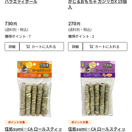
バラエティボール
かじるおもちゃ カジリカX 15個
入
730
270
円
円
(送料別・税込)
(送料別・税込)
獲得ポイント :
7
獲得ポイント :
2
詳細
カートに入れる
詳細
カートに入れる
住処sumi－CA ロールスティッ
住処sumi－CA ロールスティッ