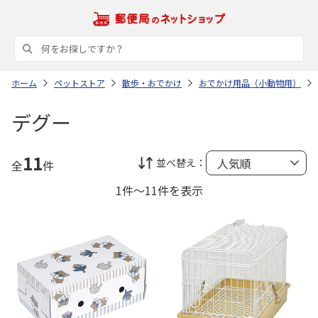
ホーム
ペットストア
散歩・おでかけ
おでかけ用品（小動物用）
デグー
11
並べ替え：
全
件
1件～11件を表示