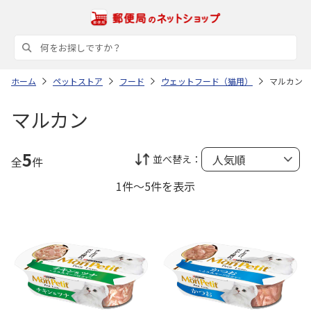
ホーム
ペットストア
フード
ウェットフード（猫用）
マルカン
マルカン
5
並べ替え：
全
件
1件～5件を表示