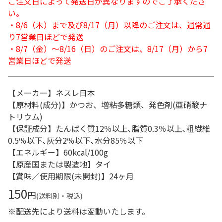
ご注文日によって発送日が異なりますのでご了承くださ
い。
・8/6（木）まで及び8/17（月）以降のご注文は、通常通
り7営業日ほどで発送
・8/7（金）～8/16（日）のご注文は、8/17（月）から7
営業日ほどで発送
【メーカー】ネスレ日本
【原材料(成分)】かつお、増粘多糖類、発色剤(亜硝酸ナ
トリウム)
【保証成分】たんぱく質12％以上､脂質0.3％以上､粗繊維
0.5％以下､灰分2％以下､水分85％以下
【エネルギー】60kcal/100g
【原産国または製造地】タイ
【賞味／使用期限(未開封)】24ヶ月
150
円
(送料別・税込)
※配送先により送料は変動いたします。