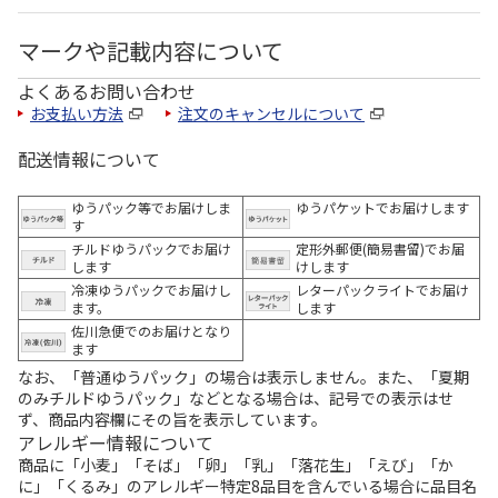
マークや記載内容について
よくあるお問い合わせ
お支払い方法
注文のキャンセルについて
配送情報について
ゆうパック等でお届けしま
ゆうパケットでお届けします
す
チルドゆうパックでお届け
定形外郵便(簡易書留)でお届
します
けします
冷凍ゆうパックでお届けし
レターパックライトでお届け
ます。
します
佐川急便でのお届けとなり
ます
なお、「普通ゆうパック」の場合は表示しません。また、「夏期
のみチルドゆうパック」などとなる場合は、記号での表示はせ
ず、商品内容欄にその旨を表示しています。
アレルギー情報について
商品に「小麦」「そば」「卵」「乳」「落花生」「えび」「か
に」「くるみ」のアレルギー特定8品目を含んでいる場合に品目名