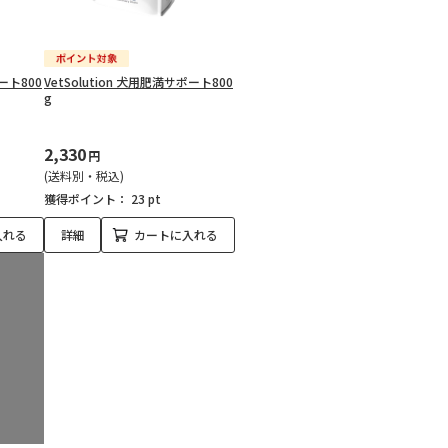
ポート800
VetSolution 犬用肥満サポート800
g
2,330
円
(送料別・税込)
獲得ポイント：
23 pt
入れる
詳細
カートに入れる