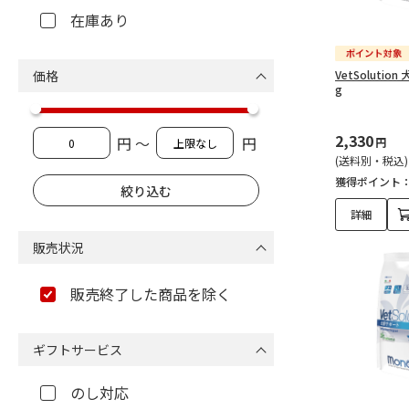
在庫あり
価格
VetSoluti
g
2,330
円 ～
円
円
(送料別・税込)
獲得ポイント
詳細
販売状況
販売終了した商品を除く
ギフトサービス
のし対応