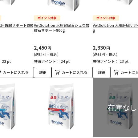
on 犬用胃腸サポート800
VetSolution 犬用腎臓＆シュウ酸
VetSolution 犬用肝臓サ
結石サポート800g
g
2,450
2,330
円
円
(送料別・税込)
(送料別・税込)
：
23 pt
獲得ポイント：
24 pt
獲得ポイント：
23 pt
カートに入れる
詳細
カートに入れる
詳細
カートに