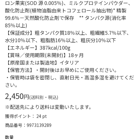
ロン果実(SOD 源 0.005％)、ミルクプロテインパウダー、
酸化防止剤(植物油脂由来トコフェロール抽出物)* 精製
99.6％－天然酸化防止剤で保存 ** タンパク源(消化率
85％以上)
【保証成分】粗タンパク質18％以上、粗繊維5.7％以下、
水分10％以下、粗脂肪16％以上、粗灰分10％以下
【エネルギー】387kcal/100g
【賞味／使用期限(未開封)】18ヶ月
【原産国または製造地】イタリア
【保管方法】・開封後はお早めにご使用ください。
・保管時は袋を密閉し、直射日光・高温多湿を避けてくだ
さい。
2,450
円
(送料別・税込)
※配送先により送料は変動いたします。
獲得ポイント： 24 pt
商品番号
9973139289
数量