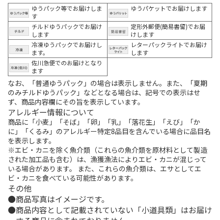
ゆうパック等でお届けしま
ゆうパケットでお届けします
す
チルドゆうパックでお届け
定形外郵便(簡易書留)でお届
します
けします
冷凍ゆうパックでお届けし
レターパックライトでお届け
ます。
します
佐川急便でのお届けとなり
ます
なお、「普通ゆうパック」の場合は表示しません。また、「夏期
のみチルドゆうパック」などとなる場合は、記号での表示はせ
ず、商品内容欄にその旨を表示しています。
アレルギー情報について
商品に「小麦」「そば」「卵」「乳」「落花生」「えび」「か
に」「くるみ」のアレルギー特定8品目を含んでいる場合に品目名
を表示します。
※エビ・カニを除く魚介類（これらの魚介類を原材料として製造
された加工品も含む）は、漁獲漁法によりエビ・カニが混じって
いる場合があります。 また、これらの魚介類は、エサとしてエ
ビ・カニを食べている可能性があります。
その他
商品写真はイメージです。
商品内容として記載されていない「小道具類」はお届け