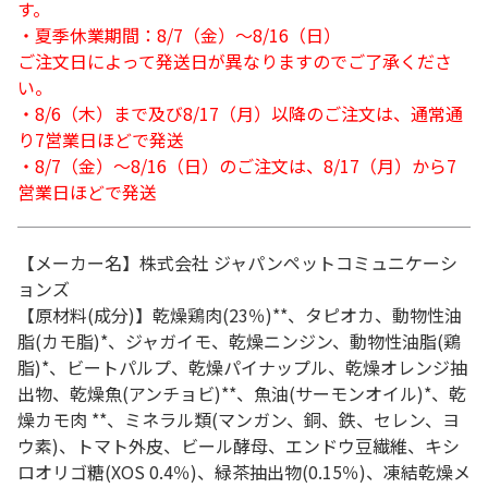
す。
・夏季休業期間：8/7（金）～8/16（日）
ご注文日によって発送日が異なりますのでご了承くださ
い。
・8/6（木）まで及び8/17（月）以降のご注文は、通常通
り7営業日ほどで発送
・8/7（金）～8/16（日）のご注文は、8/17（月）から7
営業日ほどで発送
【メーカー名】株式会社 ジャパンペットコミュニケーシ
ョンズ
【原材料(成分)】乾燥鶏肉(23％)**、タピオカ、動物性油
脂(カモ脂)*、ジャガイモ、乾燥ニンジン、動物性油脂(鶏
脂)*、ビートパルプ、乾燥パイナップル、乾燥オレンジ抽
出物、乾燥魚(アンチョビ)**、魚油(サーモンオイル)*、乾
燥カモ肉 **、ミネラル類(マンガン、銅、鉄、セレン、ヨ
ウ素)、トマト外皮、ビール酵母、エンドウ豆繊維、キシ
ロオリゴ糖(XOS 0.4％)、緑茶抽出物(0.15％)、凍結乾燥メ