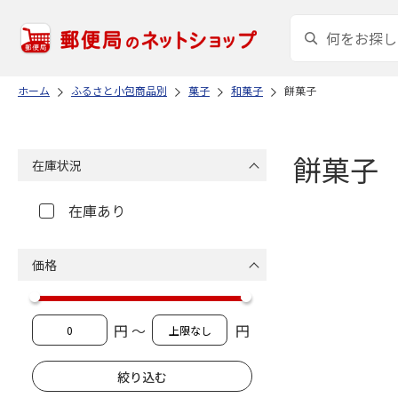
ホーム
ふるさと小包商品別
菓子
和菓子
餅菓子
餅菓子
在庫状況
在庫あり
価格
円 ～
円