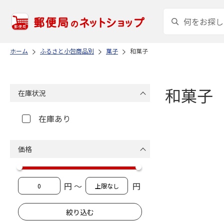
ホーム
ふるさと小包商品別
菓子
和菓子
和菓子
在庫状況
在庫あり
価格
円 ～
円