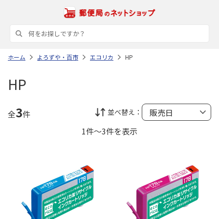
ホーム
よろずや・百市
エコリカ
HP
HP
3
並べ替え：
全
件
1件～3件を表示