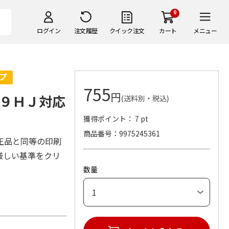
0
ログイン
注文履歴
クイック注文
カート
メニュー
755
円
９ＨＪ対応
(送料別・税込)
獲得ポイント： 7 pt
商品番号
9975245361
正品と同等の印刷
厳しい基準をクリ
数量