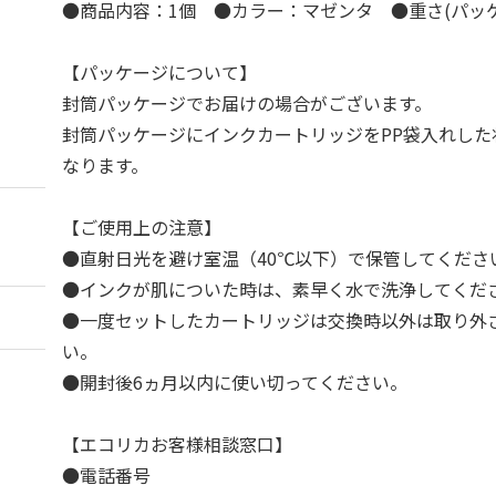
●商品内容：1個 ●カラー：マゼンタ ●重さ(パッケ
【パッケージについて】
封筒パッケージでお届けの場合がございます。
封筒パッケージにインクカートリッジをPP袋入れした
なります。
【ご使用上の注意】
●直射日光を避け室温（40℃以下）で保管してくださ
●インクが肌についた時は、素早く水で洗浄してくだ
●一度セットしたカートリッジは交換時以外は取り外
い。
●開封後6ヵ月以内に使い切ってください。
【エコリカお客様相談窓口】
●電話番号