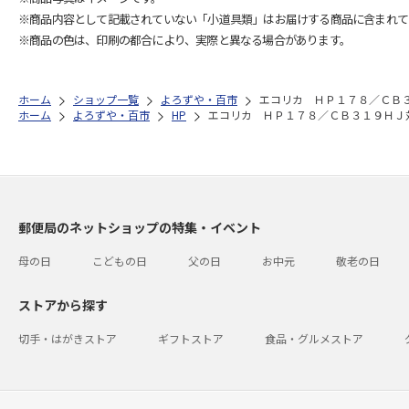
※商品内容として記載されていない「小道具類」はお届けする商品に含まれて
※商品の色は、印刷の都合により、実際と異なる場合があります。
ホーム
ショップ一覧
よろずや・百市
エコリカ ＨＰ１７８／ＣＢ
ホーム
よろずや・百市
HP
エコリカ ＨＰ１７８／ＣＢ３１９ＨＪ
郵便局のネットショップの特集・イベント
母の日
こどもの日
父の日
お中元
敬老の日
ストアから探す
切手・はがきストア
ギフトストア
食品・グルメストア