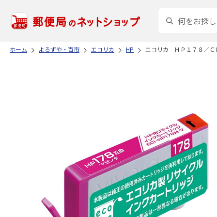
ホーム
よろずや・百市
エコリカ
HP
エコリカ ＨＰ１７８／Ｃ