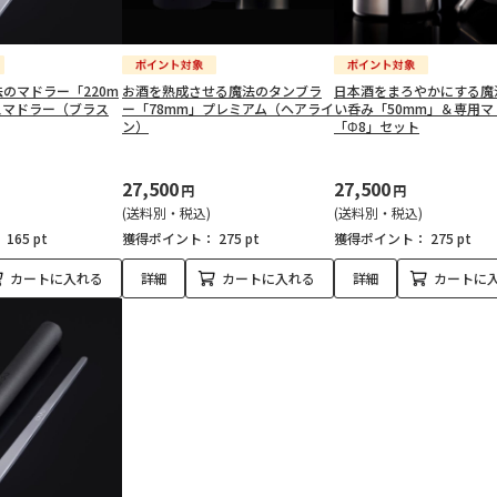
のマドラー「220m
お酒を熟成させる魔法のタンブラ
日本酒をまろやかにする魔
スマドラー（ブラス
ー「78mm」プレミアム（ヘアライ
い呑み「50mm」＆専用マ
ン）
「Φ8」セット
27,500
27,500
円
円
(送料別・税込)
(送料別・税込)
：
165 pt
獲得ポイント：
275 pt
獲得ポイント：
275 pt
カートに入れる
詳細
カートに入れる
詳細
カートに