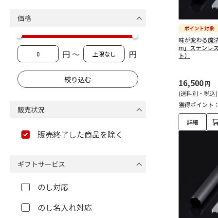
価格
味が変わる魔法
m」ステンレ
円 ～
円
ト）
16,500
円
(送料別・税込)
獲得ポイント
販売状況
詳細
販売終了した商品を除く
ギフトサービス
のし対応
のし名入れ対応