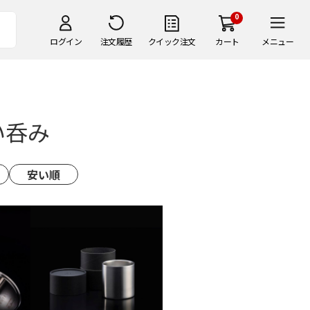
0
ログイン
注文履歴
クイック注文
カート
メニュー
い呑み
安い順