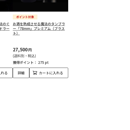
法のぐ
お酒を熟成させる魔法のタンブラ
ドラー
ー「78mm」プレミアム（ブラス
ト）
27,500
円
(送料別・税込)
獲得ポイント：
275 pt
入れる
詳細
カートに入れる