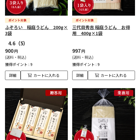
ふぞろい 稲庭うどん 200g×
三代目秀吉 稲庭うどん お得
3袋
用 400g×1袋
4.6
（5）
900
997
円
円
(送料・税込)
(送料・税込)
獲得ポイント :
9
獲得ポイント :
9
詳細
カートに入れる
詳細
カートに入れる