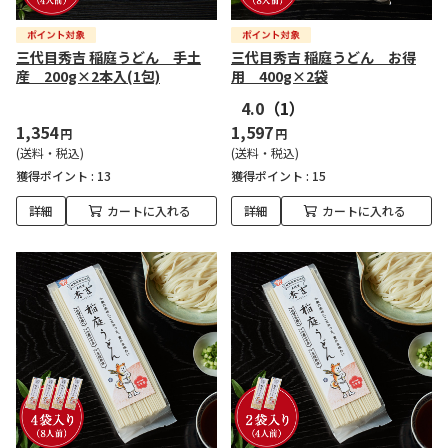
三代目秀吉 稲庭うどん 手土
三代目秀吉 稲庭うどん お得
産 200g×2本入(1包)
用 400g×2袋
4.0
（1）
1,354
1,597
円
円
(送料・税込)
(送料・税込)
獲得ポイント :
13
獲得ポイント :
15
詳細
カートに入れる
詳細
カートに入れる