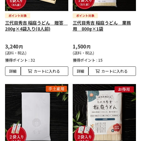
三代目秀吉 稲庭うどん 贈答
三代目秀吉 稲庭うどん 業務
200g×4袋入り(8人前)
用 800g×1袋
3,240
1,500
円
円
(送料・税込)
(送料・税込)
獲得ポイント :
32
獲得ポイント :
15
詳細
カートに入れる
詳細
カートに入れる