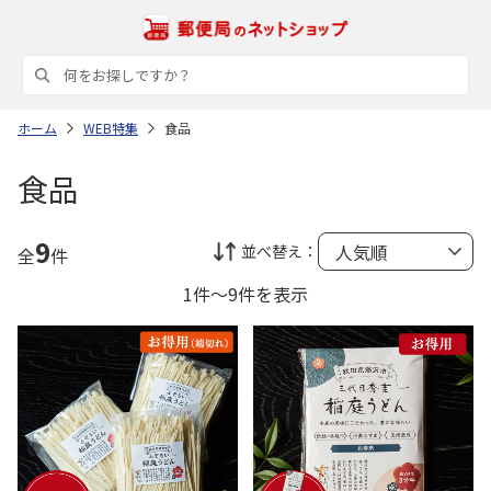
ホーム
WEB特集
食品
食品
9
並べ替え：
全
件
1件～9件を表示