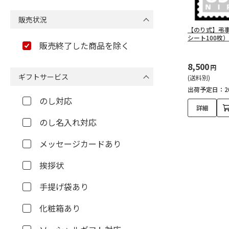
販売状況
【のり式】弔事
シート100枚）
販売終了した商品を除く
8,500
円
ギフトサービス
(送料別)
出荷予定日：20
のし対応
詳細
のし名入れ対応
メッセージカードあり
挨拶状
手提げ袋あり
化粧箱あり