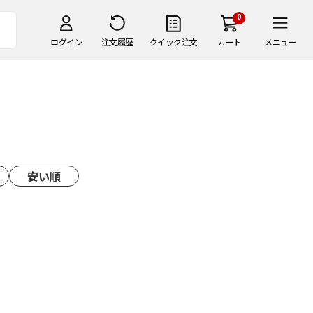
0
ログイン
注文履歴
クイック注文
カート
メニュー
安い順