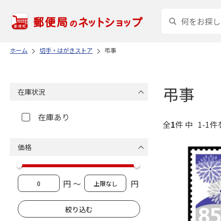
ホーム
切手・はがきストア
弔事
弔事
在庫状況
在庫あり
全
1
件 中
1-1件
価格
円 ～
円