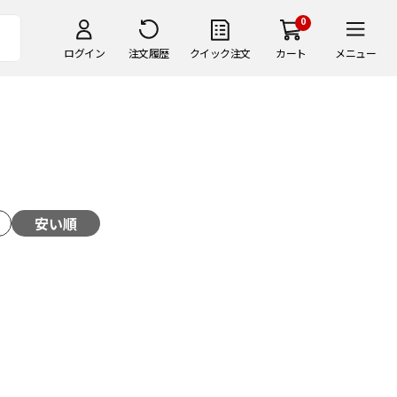
0
ログイン
注文履歴
クイック注文
カート
メニュー
安い順