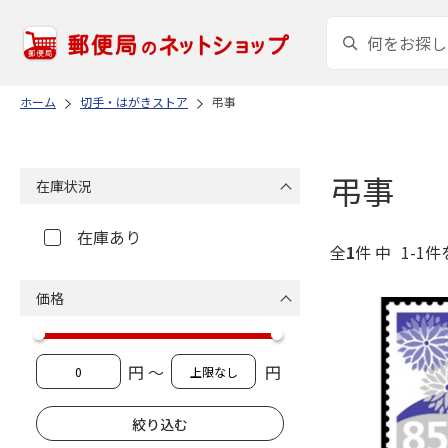
ホーム
切手・はがきストア
弔事
弔事
在庫状況
在庫あり
全
1
件 中
1-1件
価格
円 ～
円