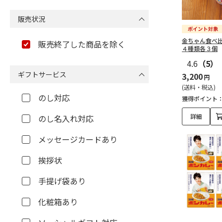
販売状況
金ちゃん食べ
販売終了した商品を除く
４種類各３個
4.6
（5）
ギフトサービス
3,200
円
(送料・税込)
のし対応
獲得ポイント
詳細
のし名入れ対応
メッセージカードあり
挨拶状
手提げ袋あり
化粧箱あり