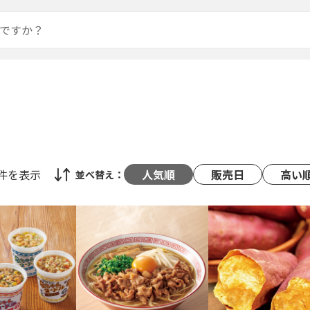
2件
を表示
人気順
販売日
高い
並べ替え：