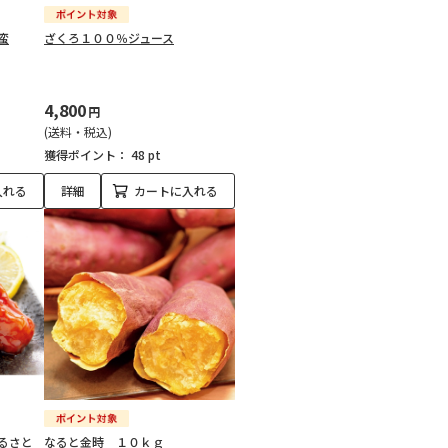
蛮
ざくろ１００％ジュース
4,800
円
(送料・税込)
獲得ポイント：
48 pt
入れる
詳細
カートに入れる
るさと
なると金時 １０ｋｇ