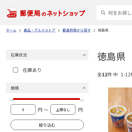
ホーム
食品・グルメストア
都道府県から探す
徳島県
徳島県
在庫状況
在庫あり
全
12
件 中
1-1
価格
円 ～
円