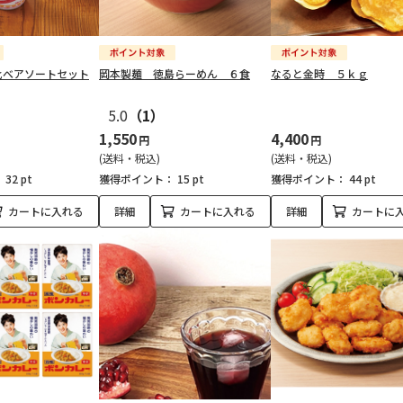
比べアソートセット
岡本製麺 徳島らーめん ６食
なると金時 ５ｋｇ
5.0
（1）
1,550
4,400
円
円
(送料・税込)
(送料・税込)
：
32 pt
獲得ポイント：
15 pt
獲得ポイント：
44 pt
カートに入れる
詳細
カートに入れる
詳細
カートに