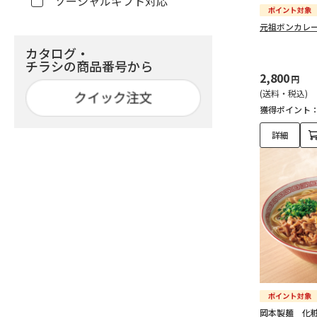
ソーシャルギフト対応
元祖ボンカレ
カタログ・
チラシの商品番号から
2,800
円
(送料・税込)
獲得ポイント
詳細
岡本製麺 化