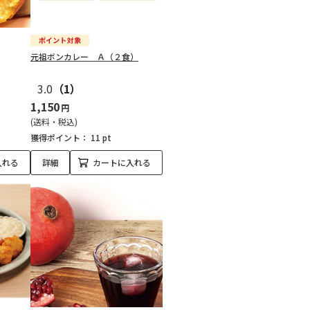
元祖ボンカレー Ａ（２食）
3.0
（1）
1,150
円
(送料・税込)
獲得ポイント：
11 pt
入れる
詳細
カートに入れる