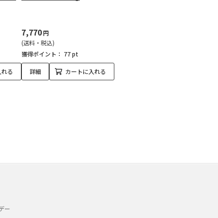
7,770
円
(送料・税込)
獲得ポイント：
77 pt
入れる
詳細
カートに入れる
デー