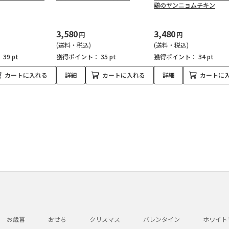
鶏のヤンニョムチキン
3,580
3,480
円
円
(送料・税込)
(送料・税込)
：
39 pt
獲得ポイント：
35 pt
獲得ポイント：
34 pt
カートに入れる
詳細
カートに入れる
詳細
カートに
お歳暮
おせち
クリスマス
バレンタイン
ホワイト