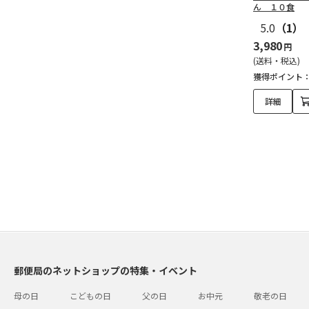
ん １０食
5.0
（1）
3,980
円
(送料・税込)
獲得ポイント
詳細
郵便局のネットショップの特集・イベント
母の日
こどもの日
父の日
お中元
敬老の日