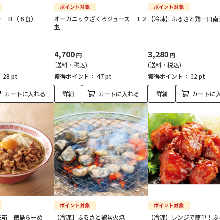
ー Ｂ（６食）
オーガニックざくろジュース １２
【冷凍】ふるさと鶏一口南
本
4,700
3,280
円
円
(送料・税込)
(送料・税込)
：
28 pt
獲得ポイント：
47 pt
獲得ポイント：
32 pt
カートに入れる
詳細
カートに入れる
詳細
カートに
粧箱 徳島らーめ
【冷凍】ふるさと鶏炭火焼
【冷凍】レンジで簡単！ふ