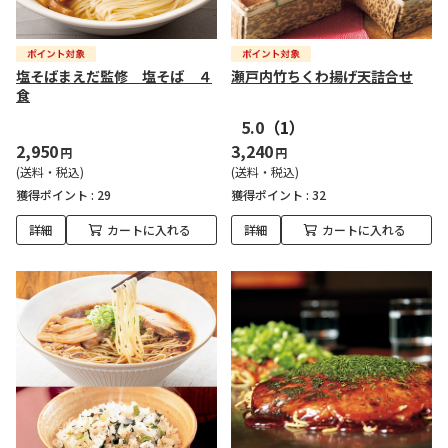
塩そばまえだ監修 塩そば ４
瀬戸内竹ちくわ揚げ天詰合せ
食
5.0
（1）
2,950
3,240
円
円
(送料・税込)
(送料・税込)
獲得ポイント :
29
獲得ポイント :
32
詳細
カートに入れる
詳細
カートに入れる