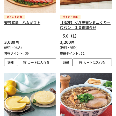
安芸宮島 ハムギフト
【冷凍】＜八天堂＞ミニくりー
むパン １０個詰合せ
5.0
（1）
3,080
3,200
円
円
(送料・税込)
(送料・税込)
獲得ポイント :
30
獲得ポイント :
32
詳細
カートに入れる
詳細
カートに入れる