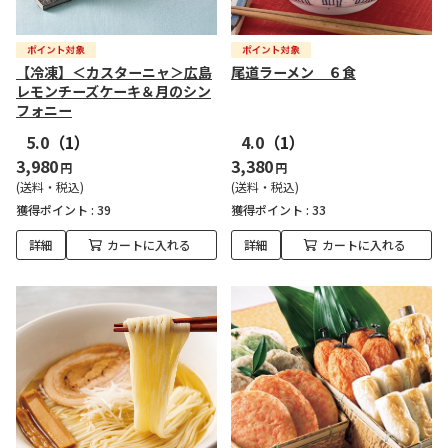
【冷凍】＜カスターニャ＞広島
尾道ラーメン ６食
レモンチーズケーキ＆月のシン
フォニー
5.0
（1）
4.0
（1）
3,980
3,380
円
円
(送料・税込)
(送料・税込)
獲得ポイント :
39
獲得ポイント :
33
詳細
カートに入れる
詳細
カートに入れる