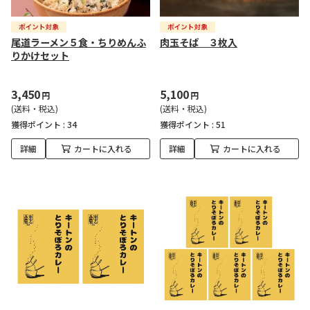
尾道ラーメン５食・ちりめんふ
肉玉そば ３枚入
りかけセット
3,450
5,100
円
円
(送料・税込)
(送料・税込)
獲得ポイント :
34
獲得ポイント :
51
詳細
カートに入れる
詳細
カートに入れる