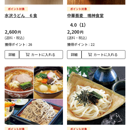
水沢うどん ６食
中華蕎麦 鳴神食堂
4.0
（1）
2,600
2,200
円
円
(送料・税込)
(送料・税込)
獲得ポイント :
26
獲得ポイント :
22
詳細
カートに入れる
詳細
カートに入れる