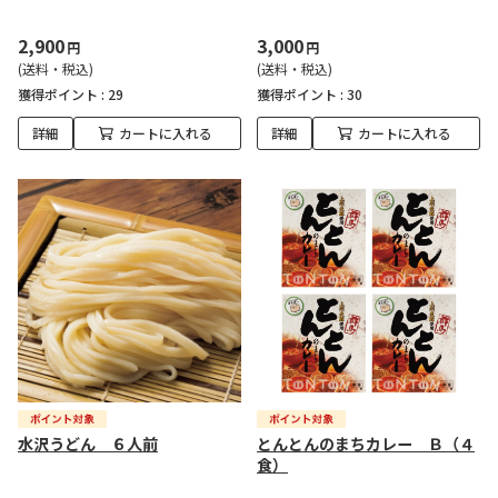
2,900
3,000
円
円
(送料・税込)
(送料・税込)
獲得ポイント :
29
獲得ポイント :
30
詳細
カートに入れる
詳細
カートに入れる
水沢うどん ６人前
とんとんのまちカレー Ｂ（４
食）