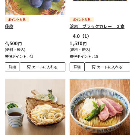
藤稔
溶岩 ブラックカレー ２食
4.0
（1）
4,500
1,510
円
円
(送料・税込)
(送料・税込)
獲得ポイント :
45
獲得ポイント :
15
詳細
カートに入れる
詳細
カートに入れる