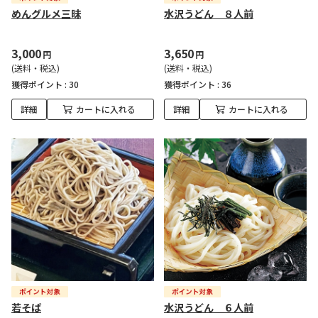
めんグルメ三昧
水沢うどん ８人前
3,000
3,650
円
円
(送料・税込)
(送料・税込)
獲得ポイント :
30
獲得ポイント :
36
詳細
カートに入れる
詳細
カートに入れる
若そば
水沢うどん ６人前