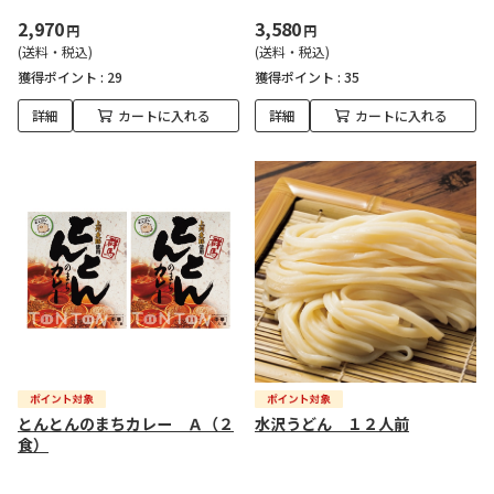
2,970
3,580
円
円
(送料・税込)
(送料・税込)
獲得ポイント :
29
獲得ポイント :
35
詳細
カートに入れる
詳細
カートに入れる
とんとんのまちカレー Ａ（２
水沢うどん １２人前
食）