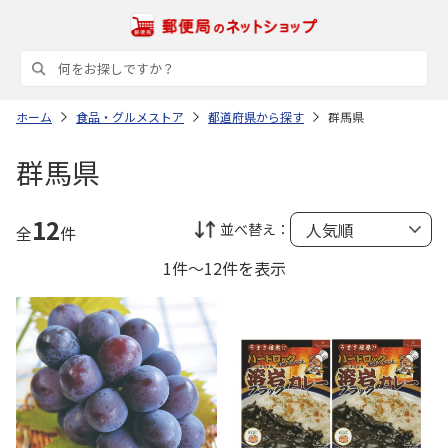
ホーム
食品・グルメストア
都道府県から探す
群馬県
群馬県
12
並べ替え：
全
件
1件～12件を表示