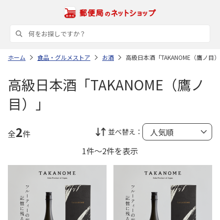
ホーム
食品・グルメストア
お酒
高級日本酒「TAKANOME（鷹ノ目
高級日本酒「TAKANOME（鷹ノ
目）」
2
並べ替え：
全
件
1件～2件を表示