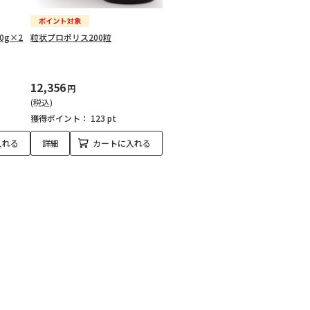
0g×2
粒状プロポリス200粒
12,356
円
(税込)
獲得ポイント：
123 pt
入れる
詳細
カートに入れる