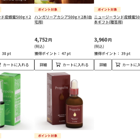
ド産蜂蜜500g×2
ハンガリーアカシア500g×2本(自
ニュージーランド産蜂蜜50
宅用)
本ギフト(贈答用)
4,752
3,960
円
円
(税込)
(税込)
：
38 pt
獲得ポイント：
47 pt
獲得ポイント：
39 pt
カートに入れる
詳細
カートに入れる
詳細
カートに