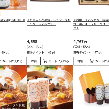
250gUMF10+ ×
＜お中元＞花の露・レモン・ブル
＜お中元＞ハンガリー純粋
ーベリージャムセット
つ・黒ごま・ブルーベリー
ット
4,658
4,767
円
円
(送料・税込)
(送料・税込)
：
69 pt
獲得ポイント：
46 pt
獲得ポイント：
47 pt
カートに入れる
詳細
カートに入れる
詳細
カートに