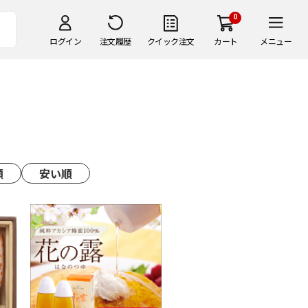
0
ログイン
注文履歴
クイック注文
カート
メニュー
順
安い順