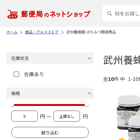
ホーム
食品・グルメストア
武州養蜂園 はちみつ関連商品
武州養
在庫状況
在庫あり
全
10
件 中
1-1
価格
円 ～
円