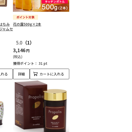
はちみ
花の露500g×2本
ジャムセ
5.0
（1）
3,146
円
(税込)
獲得ポイント：
31 pt
入れる
詳細
カートに入れる