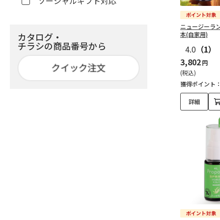
ソーシャルギフト対応
ニュージーラン
本(自家用)
カタログ・
チラシの商品番号から
4.0
（1）
3,802
円
(税込)
獲得ポイント
詳細