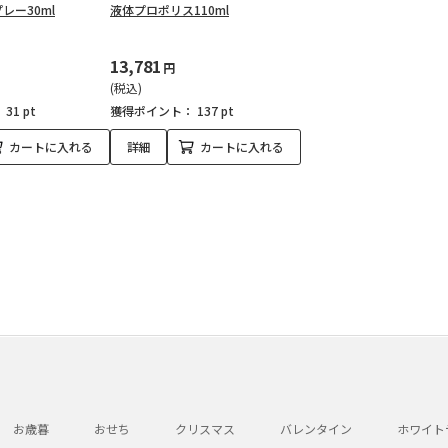
レー30ml
液体プロポリス110ml
13,781
円
(税込)
：
31 pt
獲得ポイント：
137 pt
カートに入れる
詳細
カートに入れる
お歳暮
おせち
クリスマス
バレンタイン
ホワイト