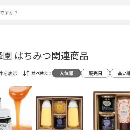
蜂園 はちみつ関連商品
0件
を表示
人気順
販売日
高い
並べ替え：