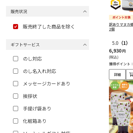
販売状況
訳ありマヌカ蜂蜜
販売終了した商品を除く
2個
5.0
（1）
ギフトサービス
6,930
円
(税込)
のし対応
獲得ポイント
のし名入れ対応
詳細
メッセージカードあり
挨拶状
手提げ袋あり
化粧箱あり