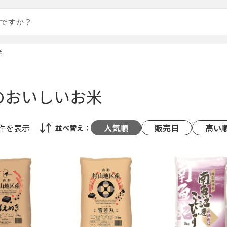
米
のおいしいお米
1件
を表示
人気順
販売日
高い
並べ替え：