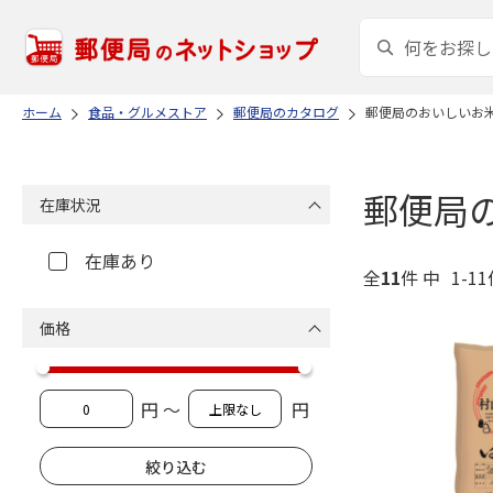
ホーム
食品・グルメストア
郵便局のカタログ
郵便局のおいしいお
郵便局
在庫状況
在庫あり
全
11
件 中
1-1
価格
円 ～
円