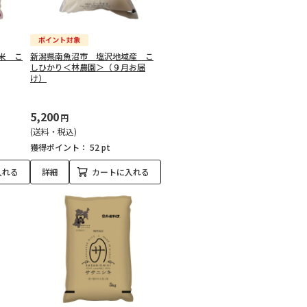
米 こ
新潟県南魚沼市 塩沢地域産 こ
しひかり＜林農園＞（９月お届
け）
5,200
円
(送料・税込)
獲得ポイント：
52 pt
入れる
詳細
カートに入れる