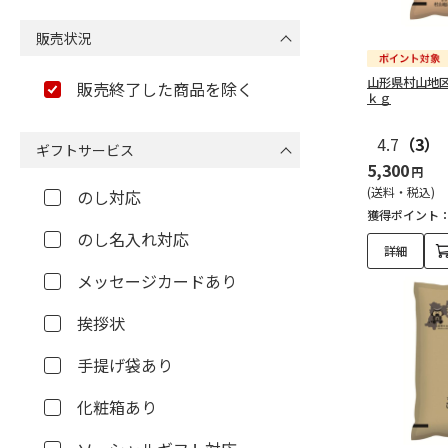
販売状況
山形県村山地
販売終了した商品を除く
ｋｇ
4.7
（3）
ギフトサービス
5,300
円
(送料・税込)
のし対応
獲得ポイント
のし名入れ対応
詳細
メッセージカードあり
挨拶状
手提げ袋あり
化粧箱あり