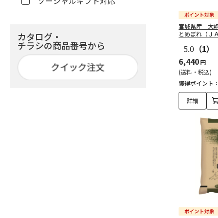
ソーシャルギフト対応
宮城県産 大
とめぼれ（Ｊ
カタログ・
チラシの商品番号から
5.0
（1）
6,440
円
(送料・税込)
獲得ポイント
詳細