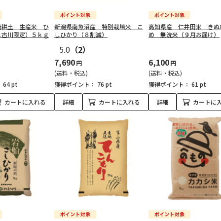
崎耕土 生産米 ひ
新潟県南魚沼産 特別栽培米 こ
高知県産 仁井田米 きぬ
Ａ古川限定）５ｋｇ
しひかり（８割減）
め 無洗米（９月お届け）
5.0
（2）
7,690
6,100
円
円
(送料・税込)
(送料・税込)
：
64 pt
獲得ポイント：
76 pt
獲得ポイント：
61 pt
カートに入れる
詳細
カートに入れる
詳細
カートに