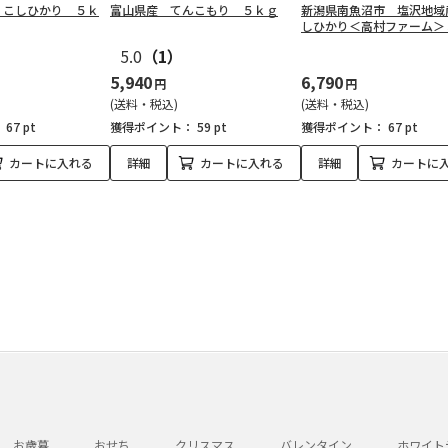
 こしひかり ５ｋ
富山県産 てんこもり ５ｋｇ
新潟県南魚沼市 塩沢地域
しひかり＜高村ファーム＞
5.0
（1）
5,940
6,790
円
円
(送料・税込)
(送料・税込)
：
67 pt
獲得ポイント：
59 pt
獲得ポイント：
67 pt
カートに入れる
詳細
カートに入れる
詳細
カートに
お歳暮
おせち
クリスマス
バレンタイン
ホワイト