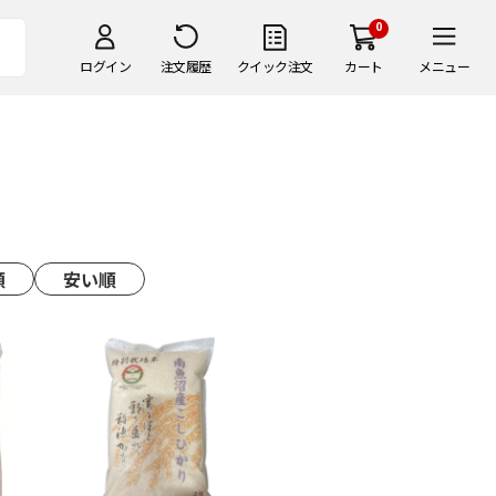
0
ログイン
注文履歴
クイック注文
カート
メニュー
順
安い順