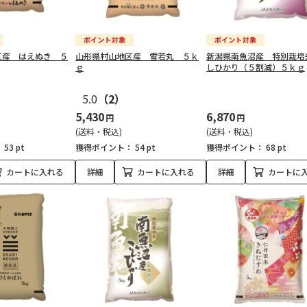
区産 はえぬき ５
山形県村山地区産 雪若丸 ５ｋ
新潟県南魚沼産 特別栽培
ｇ
しひかり（５割減）５ｋｇ
5.0
（2）
5,430
6,870
円
円
(送料・税込)
(送料・税込)
：
53 pt
獲得ポイント：
54 pt
獲得ポイント：
68 pt
カートに入れる
詳細
カートに入れる
詳細
カートに