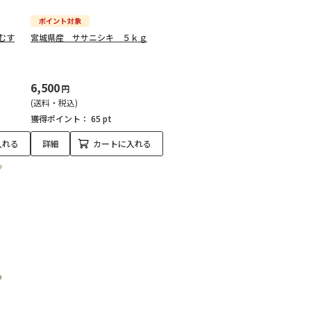
むす
宮城県産 ササニシキ ５ｋｇ
6,500
円
(送料・税込)
獲得ポイント：
65 pt
入れる
詳細
カートに入れる