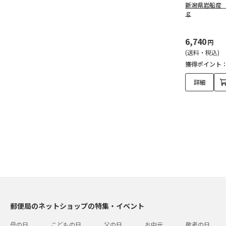
新潟県岩船産
ｇ
6,740
円
(送料・税込)
獲得ポイント
詳細
郵便局のネットショップの特集・イベント
母の日
こどもの日
父の日
お中元
敬老の日