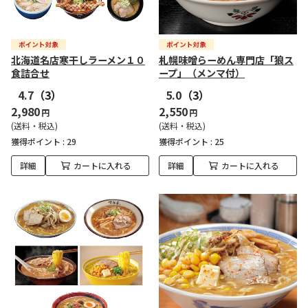
北海道名店寒干しラーメン１０
札幌味噌らーめん専門店「狼ス
食詰合せ
ープ」（メンマ付）
4.7
（3）
5.0
（3）
2,980
2,550
円
円
(送料・税込)
(送料・税込)
獲得ポイント :
29
獲得ポイント :
25
詳細
カートに入れる
詳細
カートに入れる