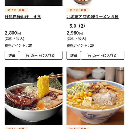
麺処白樺山荘 ４食
北海道名店の味ラーメン５種
5.0
（2）
2,800
2,980
円
円
(送料・税込)
(送料・税込)
獲得ポイント :
28
獲得ポイント :
29
詳細
カートに入れる
詳細
カートに入れる