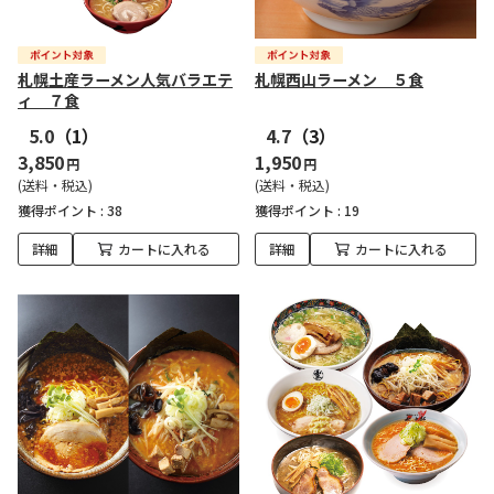
札幌土産ラーメン人気バラエテ
札幌西山ラーメン ５食
ィ ７食
5.0
（1）
4.7
（3）
3,850
1,950
円
円
(送料・税込)
(送料・税込)
獲得ポイント :
38
獲得ポイント :
19
詳細
カートに入れる
詳細
カートに入れる