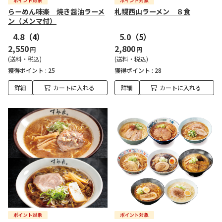
らーめん味楽 焼き醤油ラーメ
札幌西山ラーメン ８食
ン（メンマ付）
4.8
（4）
5.0
（5）
2,550
2,800
円
円
(送料・税込)
(送料・税込)
獲得ポイント :
25
獲得ポイント :
28
詳細
カートに入れる
詳細
カートに入れる