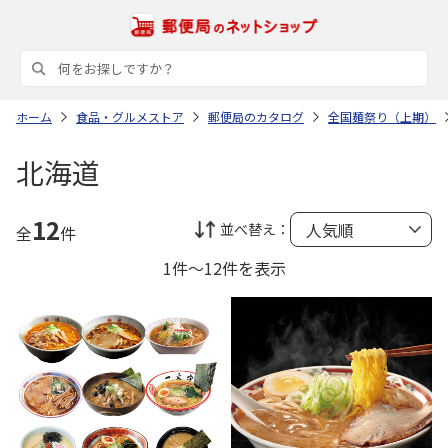
ホーム
食品・グルメストア
郵便局のカタログ
全国麺祭り（上期）
北海道
12
並べ替え：
全
件
1件～12件を表示