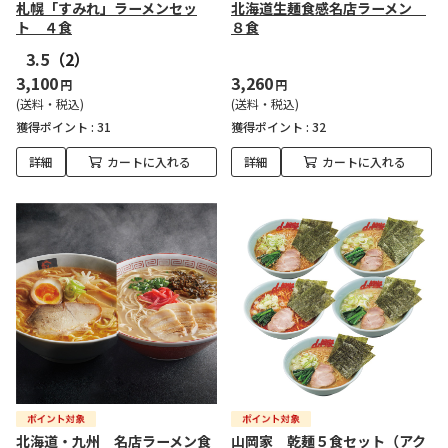
札幌「すみれ」ラーメンセッ
北海道生麺食感名店ラーメン
ト ４食
８食
3.5
（2）
3,100
3,260
円
円
(送料・税込)
(送料・税込)
獲得ポイント :
31
獲得ポイント :
32
詳細
カートに入れる
詳細
カートに入れる
北海道・九州 名店ラーメン食
山岡家 乾麺５食セット（アク