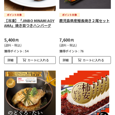
【冷凍】「JINBO MINAMI AOY
鹿児島県産鰻長焼き２尾セット
AMA」焼き目つきハンバーグ
5,400
7,600
円
円
(送料・税込)
(送料・税込)
獲得ポイント :
54
獲得ポイント :
76
詳細
カートに入れる
詳細
カートに入れる