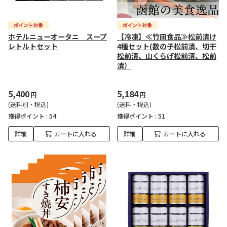
ホテルニューオータニ スープ
【冷凍】≪竹田食品≫松前漬け
レトルトセット
4種セット(数の子松前漬、切干
松前漬、山くらげ松前漬、松前
漬）
5,400
5,184
円
円
(送料別・税込)
(送料・税込)
獲得ポイント :
54
獲得ポイント :
51
詳細
カートに入れる
詳細
カートに入れる