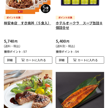
柿安本店 すき焼丼（５食入）
ホテルオークラ スープ缶詰８
個詰合せ
5,740
5,400
円
円
(送料・税込)
(送料別・税込)
獲得ポイント :
57
獲得ポイント :
54
詳細
カートに入れる
詳細
カートに入れる