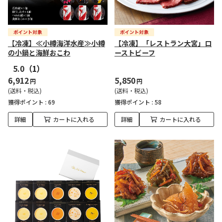
【冷凍】≪小樽海洋水産≫小樽
【冷凍】「レストラン大宮」ロ
の小鍋と海鮮おこわ
ーストビーフ
5.0
（1）
6,912
5,850
円
円
(送料・税込)
(送料・税込)
獲得ポイント :
69
獲得ポイント :
58
詳細
カートに入れる
詳細
カートに入れる