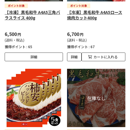
【冷凍】黒毛和牛 A4A5三角バ
【冷凍】黒毛和牛 A4A5ロース
ラスライス 400g
焼肉カット400g
6,500
6,700
円
円
(送料・税込)
(送料・税込)
獲得ポイント :
65
獲得ポイント :
67
詳細
詳細
カートに入れる