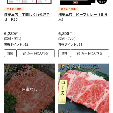
柿安本店 牛肉しぐれ煮詰合
柿安本店 ビーフカレー（５食
せ K50
入）
6,280
6,800
円
円
(送料・税込)
(送料・税込)
獲得ポイント :
62
獲得ポイント :
68
詳細
カートに入れる
詳細
カートに入れる