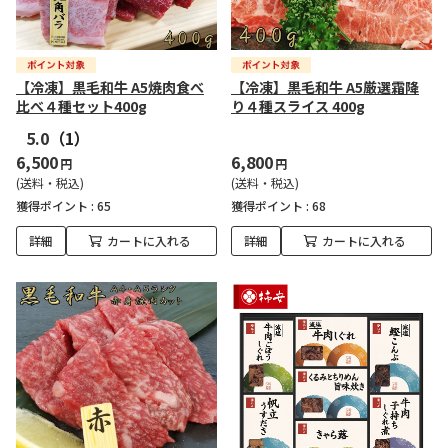
【冷凍】黒毛和牛 A5焼肉食べ
【冷凍】黒毛和牛 A5厳選霜降
比べ４種セット400g
り４種スライス 400g
5.0
（1）
6,500
6,800
円
円
(送料・税込)
(送料・税込)
獲得ポイント :
65
獲得ポイント :
68
詳細
カートに入れる
詳細
カートに入れる