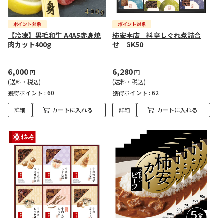
【冷凍】黒毛和牛 A4A5赤身焼
柿安本店 料亭しぐれ煮詰合
肉カット400g
せ GK50
6,000
6,280
円
円
(送料・税込)
(送料・税込)
獲得ポイント :
60
獲得ポイント :
62
詳細
カートに入れる
詳細
カートに入れる