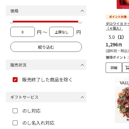
価格
ダロワイヨ ド
（４個入）
円 ～
円
5.0
（1）
1,296
円
(送料別・税込)
獲得ポイント
販売状況
詳細
販売終了した商品を除く
ギフトサービス
のし対応
のし名入れ対応