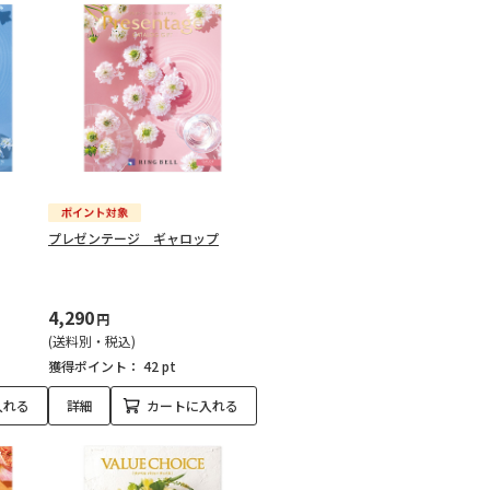
プレゼンテージ ギャロップ
4,290
円
(送料別・税込)
獲得ポイント：
42 pt
入れる
詳細
カートに入れる