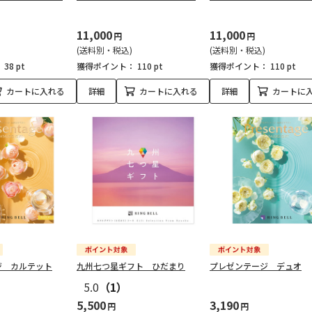
11,000
11,000
円
円
(送料別・税込)
(送料別・税込)
：
38 pt
獲得ポイント：
110 pt
獲得ポイント：
110 pt
カートに入れる
詳細
カートに入れる
詳細
カートに
ジ カルテット
九州七つ星ギフト ひだまり
プレゼンテージ デュオ
5.0
（1）
5,500
3,190
円
円