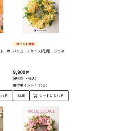
ント ボ
バリューチョイス(花柄) ジェネ
9,900
円
(送料別・税込)
獲得ポイント：
99 pt
入れる
詳細
カートに入れる