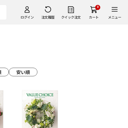
0
ログイン
注文履歴
クイック注文
カート
メニュー
順
安い順