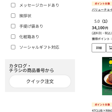
メッセージカードあり
バリューチョイ
挨拶状
5.0
（1）
手提げ袋あり
34,100
円
(送料別・税込)
化粧箱あり
獲得ポイント
ソーシャルギフト対応
詳細
カタログ・
チラシの商品番号から
47CLUB×RI