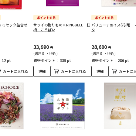
ゥミセック詰合せ
サライの贈りもの×RINGBELL 紅
バリューチョイス(花柄) 
梅 こうばい
タ
33,990
28,600
円
円
(送料別・税込)
(送料別・税込)
：
12 pt
獲得ポイント：
339 pt
獲得ポイント：
286 pt
カートに入れる
詳細
カートに入れる
詳細
カートに