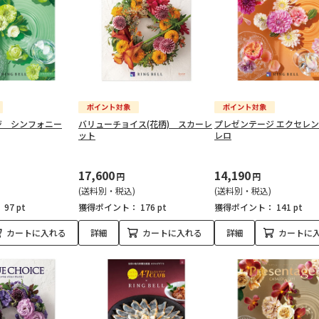
ジ シンフォニー
バリューチョイス(花柄) スカーレ
プレゼンテージ エクセレ
ット
レロ
17,600
14,190
円
円
(送料別・税込)
(送料別・税込)
：
97 pt
獲得ポイント：
176 pt
獲得ポイント：
141 pt
カートに入れる
詳細
カートに入れる
詳細
カートに