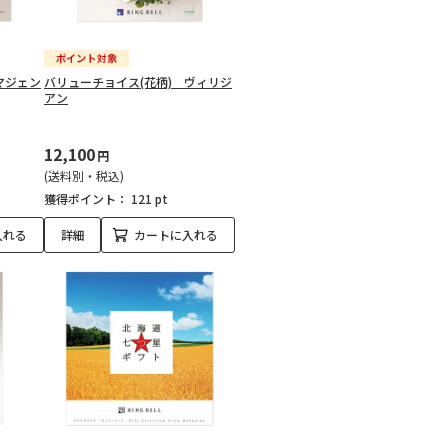
マジェン
バリューチョイス(花柄) ヴィリジ
アン
12,100
円
(送料別・税込)
獲得ポイント：
121 pt
入れる
詳細
カートに入れる