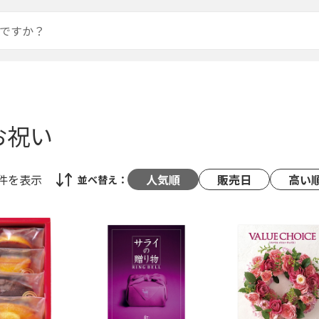
お祝い
1件
を表示
人気順
販売日
高い
並べ替え：