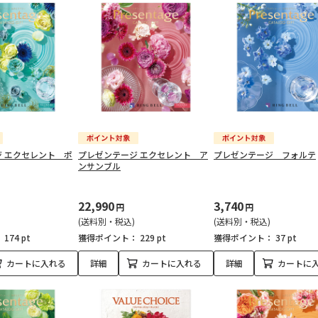
 エクセレント ポ
プレゼンテージ エクセレント ア
プレゼンテージ フォルテ
ンサンブル
22,990
3,740
円
円
(送料別・税込)
(送料別・税込)
：
174 pt
獲得ポイント：
229 pt
獲得ポイント：
37 pt
カートに入れる
詳細
カートに入れる
詳細
カートに