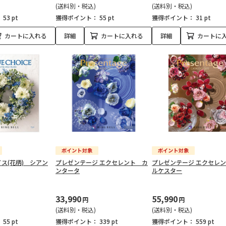
(送料別・税込)
(送料別・税込)
：
53 pt
獲得ポイント：
55 pt
獲得ポイント：
31 pt
カートに入れる
詳細
カートに入れる
詳細
カートに
ス(花柄) シアン
プレゼンテージ エクセレント カ
プレゼンテージ エクセレ
ンタータ
ルケスター
33,990
55,990
円
円
(送料別・税込)
(送料別・税込)
：
55 pt
獲得ポイント：
339 pt
獲得ポイント：
559 pt