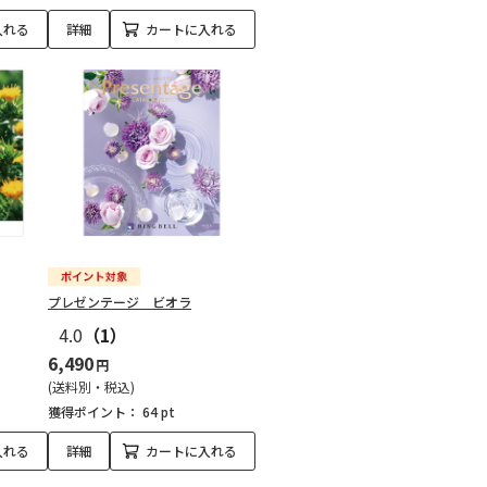
入れる
詳細
カートに入れる
プレゼンテージ ビオラ
4.0
（1）
6,490
円
(送料別・税込)
獲得ポイント：
64 pt
入れる
詳細
カートに入れる