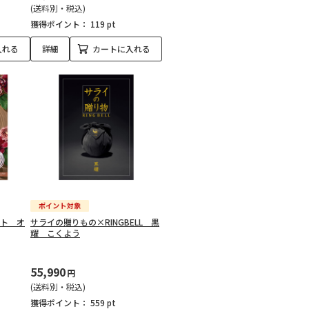
(送料別・税込)
獲得ポイント：
119 pt
入れる
詳細
カートに入れる
ント オ
サライの贈りもの×RINGBELL 黒
耀 こくよう
55,990
円
(送料別・税込)
獲得ポイント：
559 pt