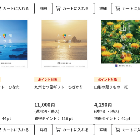
カートに入れる
詳細
カートに入れる
詳細
カートに
フト ひなた
九州七つ星ギフト ひざかり
山形の贈りもの 紅
11,000
4,290
円
円
(送料別・税込)
(送料別・税込)
：
44 pt
獲得ポイント：
110 pt
獲得ポイント：
42 pt
カートに入れる
詳細
カートに入れる
詳細
カートに