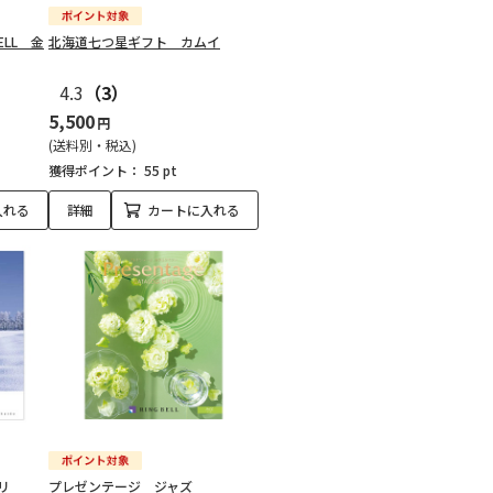
ELL 金
北海道七つ星ギフト カムイ
4.3
（3）
5,500
円
(送料別・税込)
獲得ポイント：
55 pt
入れる
詳細
カートに入れる
リ
プレゼンテージ ジャズ