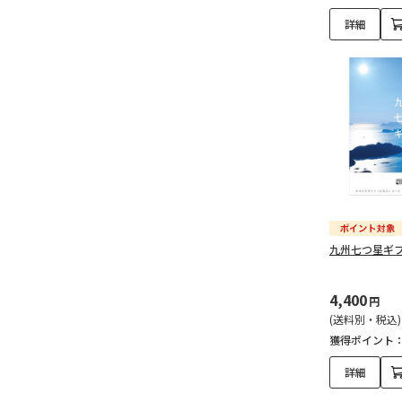
詳細
九州七つ星ギ
4,400
円
(送料別・税込)
獲得ポイント
詳細