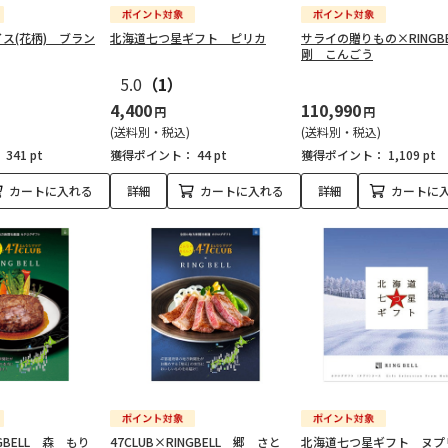
ス(花柄) ブラン
北海道七つ星ギフト ピリカ
サライの贈りもの×RINGB
剛 こんごう
5.0
（1）
4,400
110,990
円
円
(送料別・税込)
(送料別・税込)
：
341 pt
獲得ポイント：
44 pt
獲得ポイント：
1,109 pt
カートに入れる
詳細
カートに入れる
詳細
カートに
NGBELL 森 もり
47CLUB×RINGBELL 郷 さと
北海道七つ星ギフト ヌプ