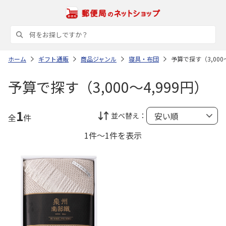
ホーム
ギフト通販
商品ジャンル
寝具・布団
予算で探す（3,000～
予算で探す（3,000～4,999円）
1
並べ替え：
全
件
1件～1件を表示