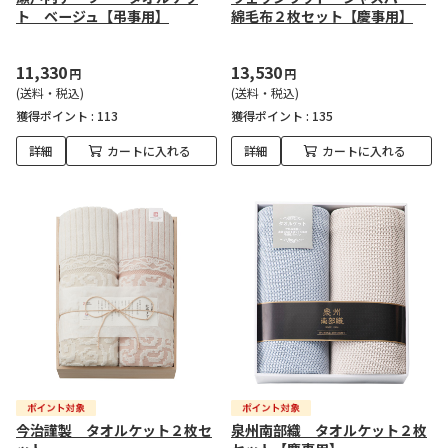
ト ベージュ【弔事用】
綿毛布２枚セット【慶事用】
11,330
13,530
円
円
(送料・税込)
(送料・税込)
獲得ポイント :
113
獲得ポイント :
135
詳細
カートに入れる
詳細
カートに入れる
今治謹製 タオルケット２枚セ
泉州南部織 タオルケット２枚