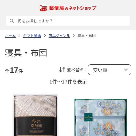
ホーム
ギフト通販
商品ジャンル
寝具・布団
寝具・布団
17
並べ替え：
全
件
1件～17件を表示