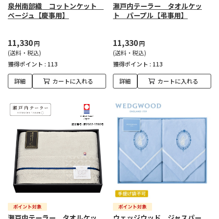
泉州南部織 コットンケット
瀬戸内テーラー タオルケッ
ベージュ【慶事用】
ト パープル【弔事用】
11,330
11,330
円
円
(送料・税込)
(送料・税込)
獲得ポイント :
113
獲得ポイント :
113
詳細
カートに入れる
詳細
カートに入れる
瀬戸内テーラー タオルケッ
ウェッジウッド ジャスパー