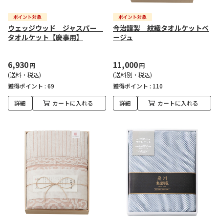
ウェッジウッド ジャスパー
今治謹製 紋織タオルケットベ
タオルケット【慶事用】
ージュ
6,930
11,000
円
円
(送料・税込)
(送料別・税込)
獲得ポイント :
69
獲得ポイント :
110
詳細
カートに入れる
詳細
カートに入れる