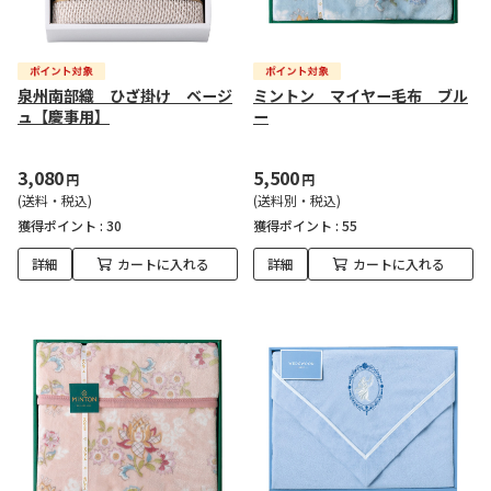
泉州南部織 ひざ掛け ベージ
ミントン マイヤー毛布 ブル
ュ【慶事用】
ー
3,080
5,500
円
円
(送料・税込)
(送料別・税込)
獲得ポイント :
30
獲得ポイント :
55
詳細
カートに入れる
詳細
カートに入れる