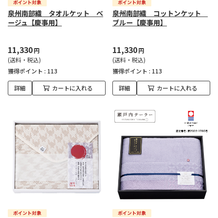
泉州南部織 タオルケット ベ
泉州南部織 コットンケット
ージュ【慶事用】
ブルー【慶事用】
11,330
11,330
円
円
(送料・税込)
(送料・税込)
獲得ポイント :
113
獲得ポイント :
113
詳細
カートに入れる
詳細
カートに入れる