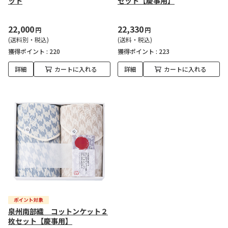
ット
セット【慶事用】
22,000
22,330
円
円
(送料別・税込)
(送料・税込)
獲得ポイント :
220
獲得ポイント :
223
詳細
カートに入れる
詳細
カートに入れる
泉州南部織 コットンケット２
枚セット【慶事用】