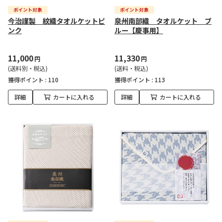
今治謹製 紋織タオルケットピ
泉州南部織 タオルケット ブ
ンク
ルー【慶事用】
11,000
11,330
円
円
(送料別・税込)
(送料・税込)
獲得ポイント :
110
獲得ポイント :
113
詳細
カートに入れる
詳細
カートに入れる