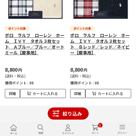
ポロ ラルフ ローレン ホー
ポロ ラルフ ローレン ホー
ム ＩＶＹ タオル３枚セッ
ム ＩＶＹ タオル３枚セッ
ト Ａブルー／ブルー／オート
ト Ｂレッド／レッド／ネイビ
ミール【慶事用】
ー【慶事用】
8,800
8,800
円
円
(送料・税込)
(送料・税込)
獲得ポイント :
88
獲得ポイント :
88
詳細
カートに入れる
詳細
カートに入れる
絞り込み
0
1