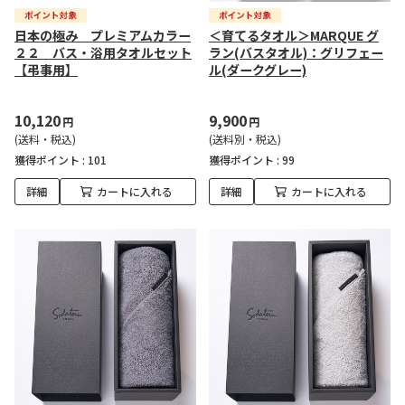
日本の極み プレミアムカラー
＜育てるタオル＞MARQUE グ
２２ バス・浴用タオルセット
ラン(バスタオル)：グリフェー
【弔事用】
ル(ダークグレー)
10,120
9,900
円
円
(送料・税込)
(送料別・税込)
獲得ポイント :
101
獲得ポイント :
99
詳細
カートに入れる
詳細
カートに入れる