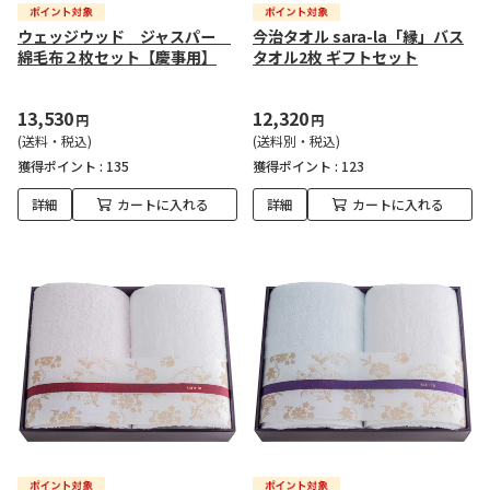
ウェッジウッド ジャスパー
今治タオル sara-la「縁」バス
綿毛布２枚セット【慶事用】
タオル2枚 ギフトセット
13,530
12,320
円
円
(送料・税込)
(送料別・税込)
獲得ポイント :
135
獲得ポイント :
123
詳細
カートに入れる
詳細
カートに入れる