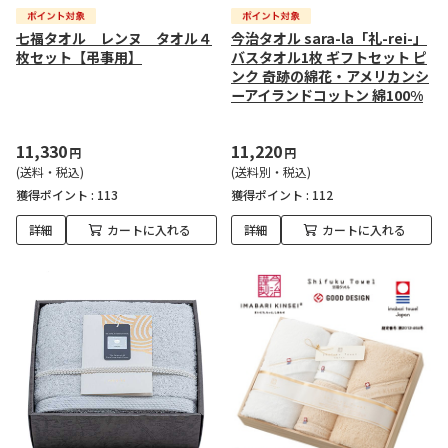
七福タオル レンヌ タオル４
今治タオル sara-la「礼-rei-」
枚セット【弔事用】
バスタオル1枚 ギフトセット ピ
ンク 奇跡の綿花・アメリカンシ
ーアイランドコットン 綿100%
11,330
11,220
円
円
(送料・税込)
(送料別・税込)
獲得ポイント :
113
獲得ポイント :
112
詳細
カートに入れる
詳細
カートに入れる