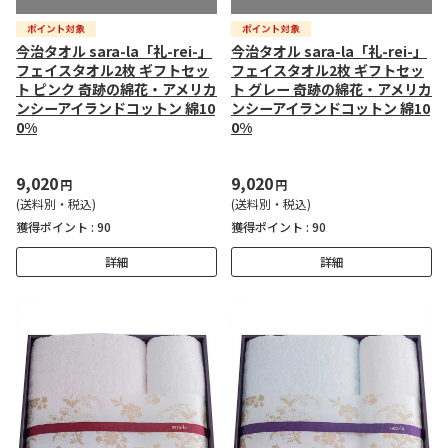
今治タオル sara-la「礼-rei-」
今治タオル sara-la「礼-rei-」
フェイスタオル2枚 ギフトセッ
フェイスタオル2枚 ギフトセッ
ト ピンク 奇跡の綿花・アメリカ
ト グレー 奇跡の綿花・アメリカ
ンシーアイランドコットン 綿10
ンシーアイランドコットン 綿10
0%
0%
9,020
9,020
円
円
(送料別・税込)
(送料別・税込)
獲得ポイント :
90
獲得ポイント :
90
詳細
詳細