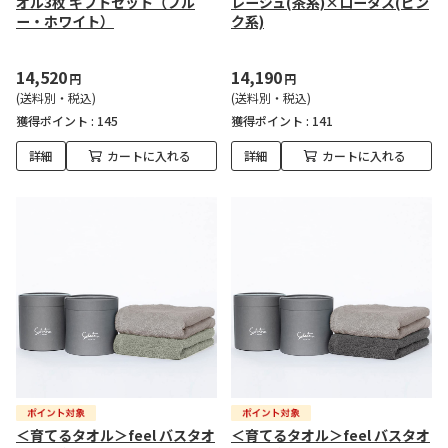
オル3枚 ギフトセット（ブル
レージュ(茶系)×ロータス(ピン
ー・ホワイト）
ク系)
14,520
14,190
円
円
(送料別・税込)
(送料別・税込)
獲得ポイント :
145
獲得ポイント :
141
詳細
カートに入れる
詳細
カートに入れる
＜育てるタオル＞feel バスタオ
＜育てるタオル＞feel バスタオ