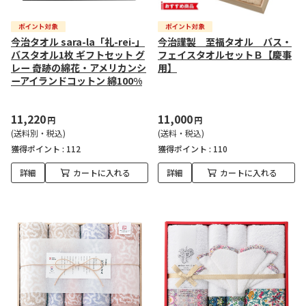
今治タオル sara-la「礼-rei-」
今治謹製 至福タオル バス・
バスタオル1枚 ギフトセット グ
フェイスタオルセットＢ【慶事
レー 奇跡の綿花・アメリカンシ
用】
ーアイランドコットン 綿100%
11,220
11,000
円
円
(送料別・税込)
(送料・税込)
獲得ポイント :
112
獲得ポイント :
110
詳細
カートに入れる
詳細
カートに入れる