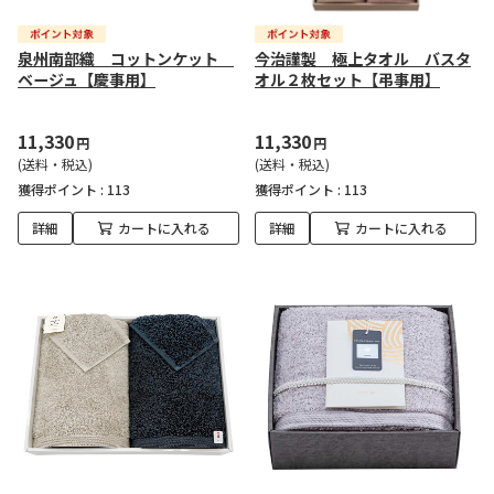
泉州南部織 コットンケット
今治謹製 極上タオル バスタ
ベージュ【慶事用】
オル２枚セット【弔事用】
11,330
11,330
円
円
(送料・税込)
(送料・税込)
獲得ポイント :
113
獲得ポイント :
113
詳細
カートに入れる
詳細
カートに入れる