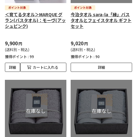
＜育てるタオル＞MARQUE グ
今治タオル sara-la「縁」バス
ラン(バスタオル)：モーヴ(アッ
タオルとフェイスタオル ギフト
シュピンク)
セット
9,900
9,020
円
円
(送料別・税込)
(送料別・税込)
獲得ポイント :
99
獲得ポイント :
90
詳細
カートに入れる
詳細