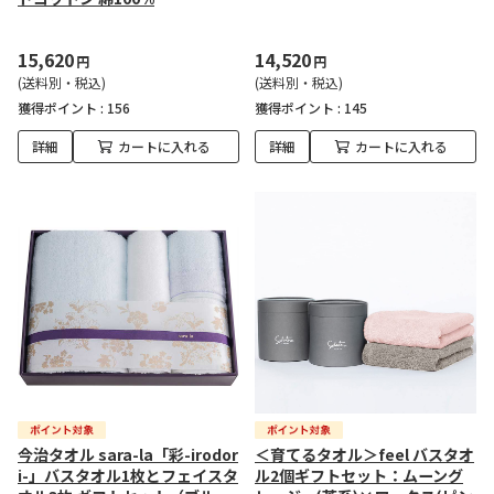
15,620
14,520
円
円
(送料別・税込)
(送料別・税込)
獲得ポイント :
156
獲得ポイント :
145
詳細
カートに入れる
詳細
カートに入れる
今治タオル sara-la「彩-irodor
＜育てるタオル＞feel バスタオ
i-」バスタオル1枚とフェイスタ
ル2個ギフトセット：ムーング