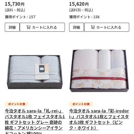
15,730
15,620
円
円
(送料・税込)
(送料別・税込)
獲得ポイント :
157
獲得ポイント :
156
詳細
カートに入れる
詳細
カートに入れる
今治タオル sara-la「礼-rei-」
今治タオル sara-la「彩-irodor
バスタオル1枚 フェイスタオル1
i-」バスタオル1枚とフェイスタ
枚 ギフトセット グレー 奇跡の
オル3枚 ギフトセット（ピン
綿花・アメリカンシーアイラン
ク・ホワイト）
ドコットン 綿100%