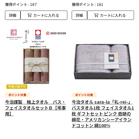
獲得ポイント :
167
獲得ポイント :
161
詳細
カートに入れる
詳細
カートに入れる
今治謹製 極上タオル バス・
今治タオル sara-la「礼-rei-」
フェイスタオルセットＢ【弔事
バスタオル1枚 フェイスタオル1
用】
枚 ギフトセット ピンク 奇跡の
綿花・アメリカンシーアイラン
ドコットン 綿100%