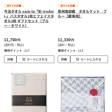
今治タオル sara-la「彩-irodor
泉州南部織 タオルケット ブ
i-」バスタオル1枚とフェイスタ
ルー【慶事用】
オル2枚 ギフトセット（ブル
ー・ホワイト）
11,700
11,330
円
円
(送料別・税込)
(送料・税込)
獲得ポイント :
117
獲得ポイント :
113
詳細
カートに入れる
詳細
カートに入れる