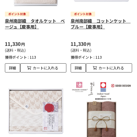
泉州南部織 タオルケット ベ
泉州南部織 コットンケット
ージュ【慶事用】
ブルー【慶事用】
11,330
11,330
円
円
(送料・税込)
(送料・税込)
獲得ポイント :
113
獲得ポイント :
113
詳細
カートに入れる
詳細
カートに入れる