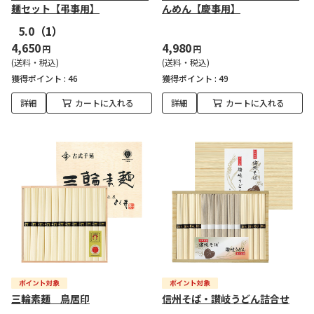
麺セット【弔事用】
んめん【慶事用】
5.0
（1）
4,650
4,980
円
円
(送料・税込)
(送料・税込)
獲得ポイント :
46
獲得ポイント :
49
詳細
カートに入れる
詳細
カートに入れる
三輪素麺 鳥居印
信州そば・讃岐うどん詰合せ