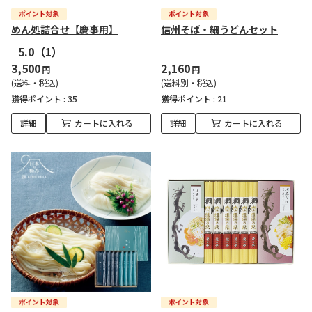
めん処詰合せ【慶事用】
信州そば・細うどんセット
5.0
（1）
3,500
2,160
円
円
(送料・税込)
(送料別・税込)
獲得ポイント :
35
獲得ポイント :
21
詳細
カートに入れる
詳細
カートに入れる