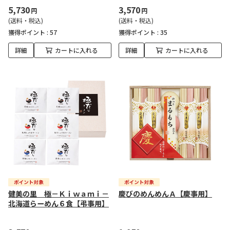
5,730
3,570
円
円
(送料・税込)
(送料・税込)
獲得ポイント :
57
獲得ポイント :
35
詳細
カートに入れる
詳細
カートに入れる
健美の里 極－Ｋｉｗａｍｉ－
慶びのめんめんＡ【慶事用】
北海道らーめん６食【弔事用】