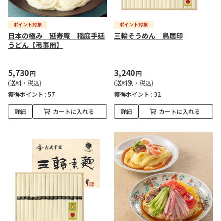
日本の極み 延寿庵 稲庭手延
三輪そうめん 鳥居印
うどん【弔事用】
5,730
3,240
円
円
(送料・税込)
(送料別・税込)
獲得ポイント :
57
獲得ポイント :
32
詳細
カートに入れる
詳細
カートに入れる