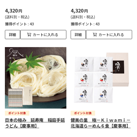
4,320
4,320
円
円
(送料別・税込)
(送料別・税込)
獲得ポイント :
43
獲得ポイント :
43
詳細
カートに入れる
詳細
カートに入れる
日本の極み 延寿庵 稲庭手延
健美の里 極－Ｋｉｗａｍｉ－
うどん【慶事用】
北海道らーめん６食【慶事用】