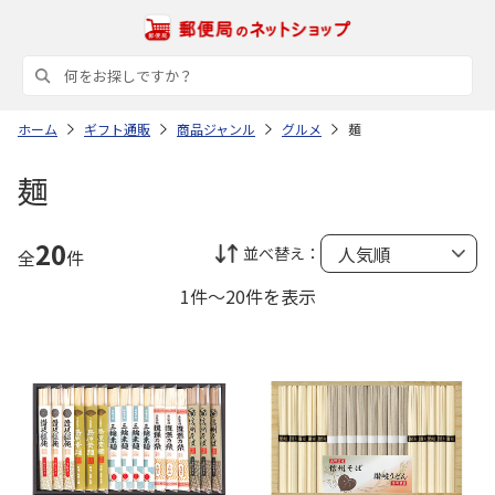
ホーム
ギフト通販
商品ジャンル
グルメ
麺
麺
20
並べ替え：
全
件
1件～20件を表示