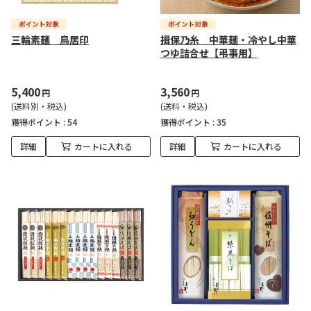
三輪素麺 鳥居印
揖保乃糸 中華麺・冷やし中華
つゆ詰合せ【弔事用】
5,400
3,560
円
円
(送料別・税込)
(送料・税込)
獲得ポイント :
54
獲得ポイント :
35
詳細
カートに入れる
詳細
カートに入れる