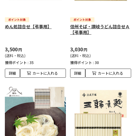
めん処詰合せ【弔事用】
信州そば・讃岐うどん詰合せＡ
【弔事用】
3,500
3,030
円
円
(送料・税込)
(送料・税込)
獲得ポイント :
35
獲得ポイント :
30
詳細
カートに入れる
詳細
カートに入れる