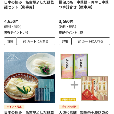
日本の極み 名古屋よしだ麺乾
揖保乃糸 中華麺・冷やし中華
麺セット【慶事用】
つゆ詰合せ【慶事用】
4,650
3,560
円
円
(送料・税込)
(送料・税込)
獲得ポイント :
46
獲得ポイント :
35
詳細
カートに入れる
詳細
カートに入れる
日本の極み 名古屋よしだ麺乾
大佐和老舗 知覧茶＋慶びのめ