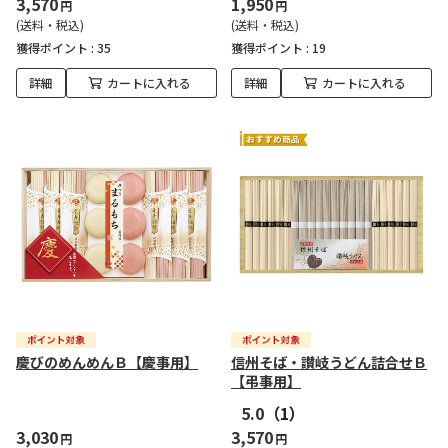
3,570
1,950
円
円
(送料・税込)
(送料・税込)
獲得ポイント :
35
獲得ポイント :
19
詳細
カートに入れる
詳細
カートに入れる
慶びのめんめんＢ【慶事用】
信州そば・讃岐うどん詰合せＢ
【弔事用】
5.0
（1）
3,030
3,570
円
円