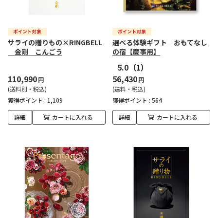
サライの贈りもの×RINGBELL
選べる体験ギフト おもてなし
金剛 こんごう
の宿【慶事用】
5.0
（1）
110,990
56,430
円
円
(送料別・税込)
(送料・税込)
獲得ポイント :
1,109
獲得ポイント :
564
詳細
カートに入れる
詳細
カートに入れる