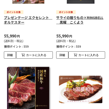
プレゼンテージ エクセレント
サライの贈りもの×RINGBELL
オルケスター
黒耀 こくよう
55,990
55,990
円
円
(送料別・税込)
(送料別・税込)
獲得ポイント :
559
獲得ポイント :
559
詳細
カートに入れる
詳細
カートに入れる