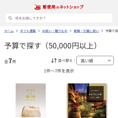
ホーム
ギフト通販
お祝い・贈りもの
新築・引越し祝い
予算で探
予算で探す（50,000円以上）
7
並べ替え：
全
件
1件～7件を表示