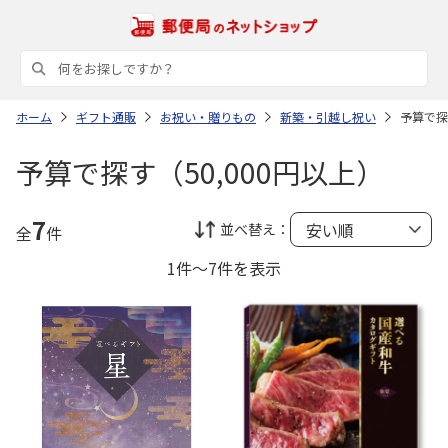
ホーム
ギフト通販
お祝い・贈りもの
新築・引越し祝い
予算で探
予算で探す（50,000円以上）
7
並べ替え：
全
件
1件～7件を表示