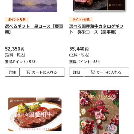
選べるギフト 星コース【慶事
選べる国産和牛カタログギフ
用】
ト 弥栄コース【慶事用】
52,350
55,440
円
円
(送料・税込)
(送料・税込)
獲得ポイント :
523
獲得ポイント :
554
詳細
カートに入れる
詳細
カートに入れる