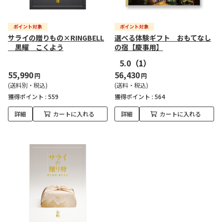
サライの贈りもの×RINGBELL
選べる体験ギフト おもてなし
黒耀 こくよう
の宿【慶事用】
5.0
（1）
55,990
56,430
円
円
(送料別・税込)
(送料・税込)
獲得ポイント :
559
獲得ポイント :
564
詳細
カートに入れる
詳細
カートに入れる