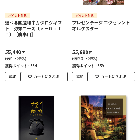
選べる国産和牛カタログギフ
プレゼンテージ エクセレント
ト 弥栄コース（ｅ－Ｇｉｆ
オルケスター
ｔ）【慶事用】
55,440
55,990
円
円
(送料・税込)
(送料別・税込)
獲得ポイント :
554
獲得ポイント :
559
詳細
カートに入れる
詳細
カートに入れる