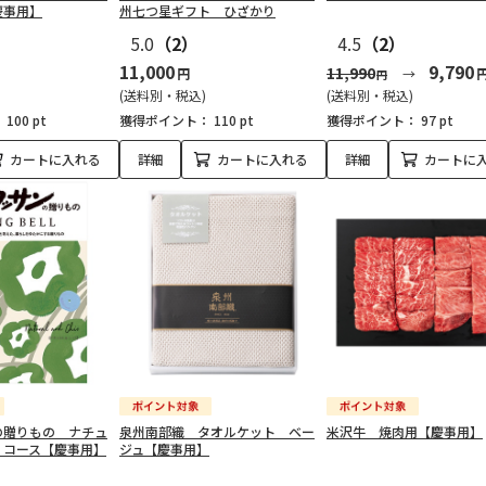
慶事用】
州七つ星ギフト ひざかり
5.0
（2）
4.5
（2）
11,000
9,790
11,990
円
円
(送料別・税込)
(送料別・税込)
：
100 pt
獲得ポイント：
110 pt
獲得ポイント：
97 pt
カートに入れる
詳細
カートに入れる
詳細
カートに
の贈りもの ナチュ
泉州南部織 タオルケット ベー
米沢牛 焼肉用【慶事用】
 コース【慶事用】
ジュ【慶事用】