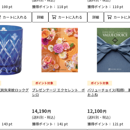
：
100 pt
獲得ポイント：
118 pt
獲得ポイント：
110 pt
カートに入れる
詳細
カートに入れる
詳細
カートに
花剣矢来紋ロックグ
プレゼンテージ エクセレント ボ
バリューチョイス(和柄) 
レロ
おふね
14,190
12,100
円
円
(送料別・税込)
(送料別・税込)
：
143 pt
獲得ポイント：
141 pt
獲得ポイント：
121 pt