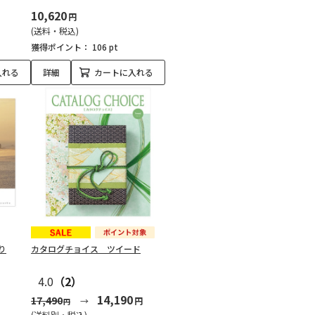
10,620
円
(送料・税込)
獲得ポイント：
106 pt
入れる
詳細
カートに入れる
り
カタログチョイス ツイード
4.0
（2）
14,190
17,490
円
円
(送料別・税込)