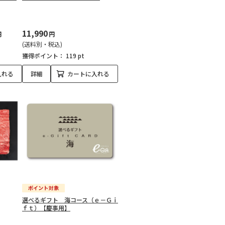
11,990
円
円
(送料別・税込)
獲得ポイント：
119 pt
入れる
詳細
カートに入れる
選べるギフト 海コース（ｅ－Ｇｉ
ｆｔ）【慶事用】