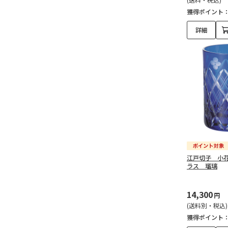
獲得ポイント
詳細
江戸切子 小
ラス 瑠璃
14,300
円
(送料別・税込)
獲得ポイント