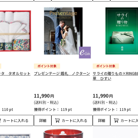
ッタ タオルセット
プレゼンテージ 婚礼 ノクターン
サライの贈りもの×RINGB
翠 ひすい
11,990
11,990
円
円
(送料別・税込)
(送料別・税込)
：
110 pt
獲得ポイント：
119 pt
獲得ポイント：
119 pt
カートに入れる
詳細
カートに入れる
詳細
カートに