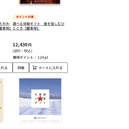
たわわ
選べる体験ギフト 食を愉しむひ
慶事用】
ととき【慶事用】
12,430
円
(送料・税込)
獲得ポイント：
124 pt
入れる
詳細
カートに入れる