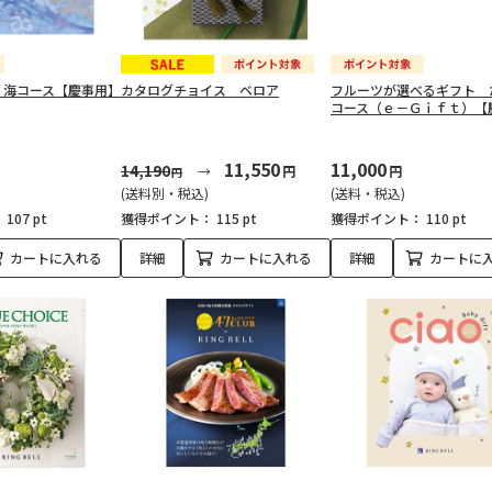
 海コース【慶事用】
カタログチョイス ベロア
フルーツが選べるギフト 
コース（ｅ－Ｇｉｆｔ）【
11,550
11,000
14,190
円
円
円
(送料別・税込)
(送料・税込)
：
107 pt
獲得ポイント：
115 pt
獲得ポイント：
110 pt
カートに入れる
詳細
カートに入れる
詳細
カートに