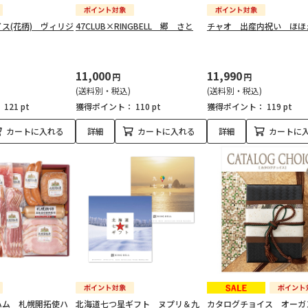
ス(花柄) ヴィリジ
47CLUB×RINGBELL 郷 さと
チャオ 出産内祝い ほほ
11,000
11,990
円
円
(送料別・税込)
(送料別・税込)
：
121 pt
獲得ポイント：
110 pt
獲得ポイント：
119 pt
カートに入れる
詳細
カートに入れる
詳細
カートに
ハム 札幌開拓使ハ
北海道七つ星ギフト ヌプリ＆九
カタログチョイス オーガ