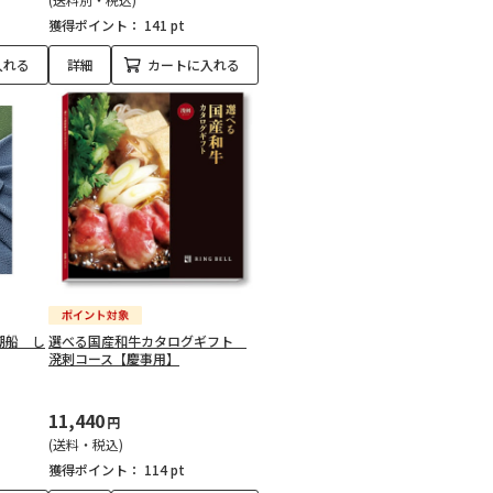
獲得ポイント：
141 pt
入れる
詳細
カートに入れる
潮船 し
選べる国産和牛カタログギフト
溌剌コース【慶事用】
11,440
円
(送料・税込)
獲得ポイント：
114 pt