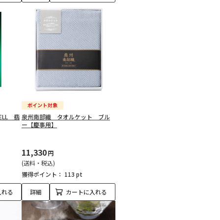
ELL 翡
泉州南部織 タオルケット ブル
ー【慶事用】
11,330
円
(送料・税込)
獲得ポイント：
113 pt
入れる
詳細
カートに入れる