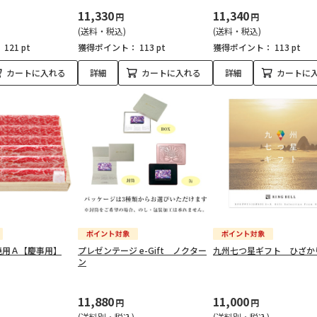
11,330
11,340
円
円
(送料・税込)
(送料・税込)
：
121 pt
獲得ポイント：
113 pt
獲得ポイント：
113 pt
カートに入れる
詳細
カートに入れる
詳細
カートに
焼用Ａ【慶事用】
プレゼンテージ e-Gift ノクター
九州七つ星ギフト ひざか
ン
11,880
11,000
円
円
(送料別・税込)
(送料別・税込)