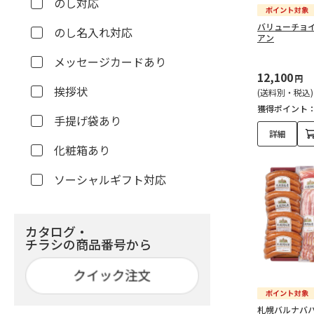
のし対応
バリューチョイ
のし名入れ対応
アン
メッセージカードあり
12,100
円
挨拶状
(送料別・税込)
獲得ポイント
手提げ袋あり
詳細
化粧箱あり
ソーシャルギフト対応
カタログ・
チラシの商品番号から
札幌バルナバ