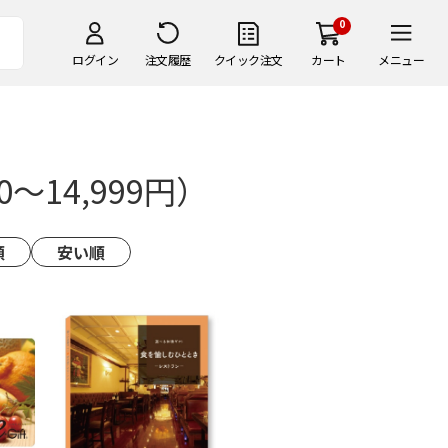
0
ログイン
注文履歴
クイック注文
カート
メニュー
～14,999円）
順
安い順