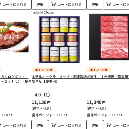
カートに入れる
詳細
カートに入れる
詳細
カートに
牛カタログギフト
ホテルオークラ スープ・調理缶詰
米沢牛 すき焼用【慶事用
ｅ－Ｇｉｆｔ）【慶事
詰合せ【慶事用】
4.0
（1）
11,130
11,340
円
円
(送料・税込)
(送料・税込)
：
114 pt
獲得ポイント：
111 pt
獲得ポイント：
113 pt
カートに入れる
詳細
カートに入れる
詳細
カートに