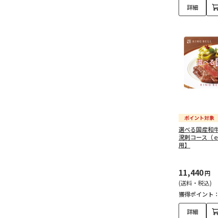
詳細
選べる国産和
溌剌コース（
用】
11,440
円
(送料・税込)
獲得ポイント
詳細