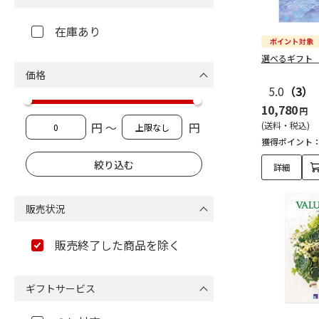
在庫あり
選べるギフト
価格
5.0
（3）
10,780
円
円 ～
円
(送料・税込)
獲得ポイント
詳細
販売状況
販売終了した商品を除く
ギフトサービス