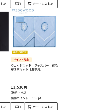
入れる
詳細
カートに入れる
】
ウェッジウッド ジャスパー 綿毛
布２枚セット【慶事用】
13,530
円
(送料・税込)
獲得ポイント：
135 pt
入れる
詳細
カートに入れる