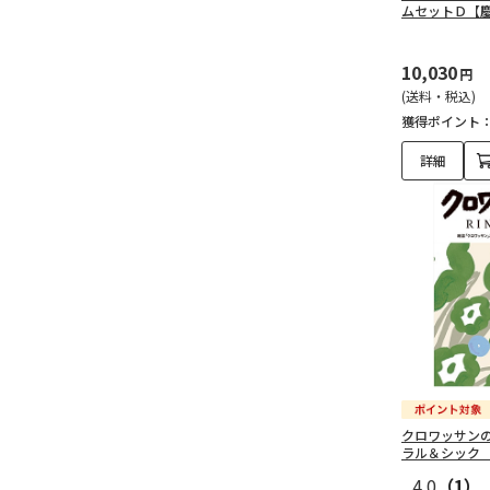
ムセットＤ【
10,030
円
(送料・税込)
獲得ポイント
詳細
クロワッサン
ラル＆シック
4.0
（1）