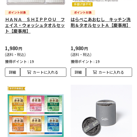
ＨＡＮＡ ＳＨＩＰＰＯＵ フ
はらぺこあおむし キッチン洗
ェイス・ウォッシュタオルセッ
剤＆タオルセットＡ【慶事用】
ト【慶事用】
1,980
1,980
円
円
(送料・税込)
(送料・税込)
獲得ポイント :
19
獲得ポイント :
19
詳細
カートに入れる
詳細
カートに入れる