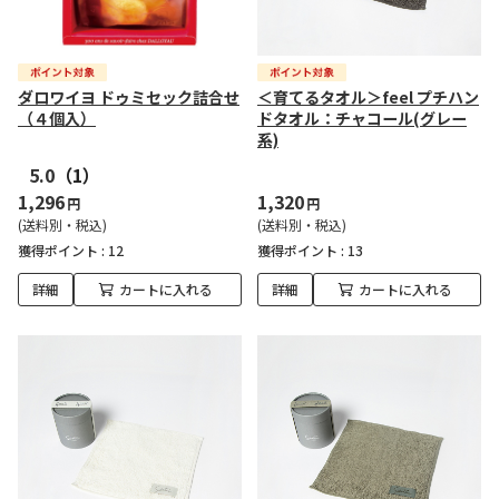
ダロワイヨ ドゥミセック詰合せ
＜育てるタオル＞feel プチハン
（４個入）
ドタオル：チャコール(グレー
系)
5.0
（1）
1,296
1,320
円
円
(送料別・税込)
(送料別・税込)
獲得ポイント :
12
獲得ポイント :
13
詳細
カートに入れる
詳細
カートに入れる