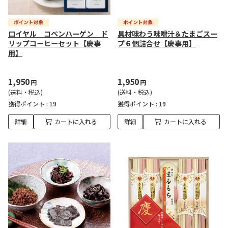
ロイヤル コペンハーゲン ド
具材味わう味噌汁＆たまごスー
リップコーヒーセット【慶事
プ６個詰合せ【慶事用】
用】
1,950
1,950
円
円
(送料・税込)
(送料・税込)
獲得ポイント :
19
獲得ポイント :
19
詳細
カートに入れる
詳細
カートに入れる