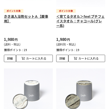
きき湯入浴剤セットＡ【慶事
＜育てるタオル＞feel プチフェ
用】
イスタオル：チャコール(グレ
ー系)
1,980
1,980
円
円
(送料・税込)
(送料別・税込)
獲得ポイント :
19
獲得ポイント :
19
詳細
カートに入れる
詳細
カートに入れる