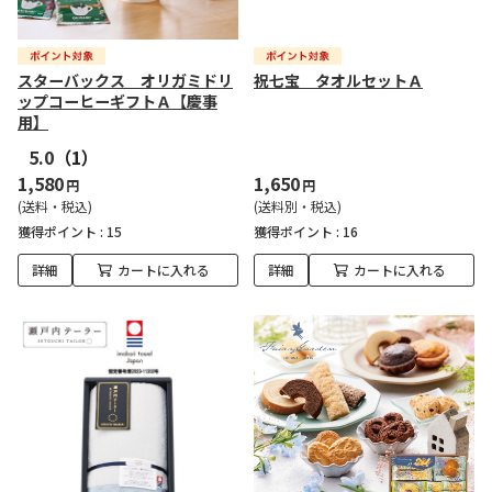
スターバックス オリガミドリ
祝七宝 タオルセットＡ
ップコーヒーギフトＡ【慶事
用】
5.0
（1）
1,580
1,650
円
円
(送料・税込)
(送料別・税込)
獲得ポイント :
15
獲得ポイント :
16
詳細
カートに入れる
詳細
カートに入れる