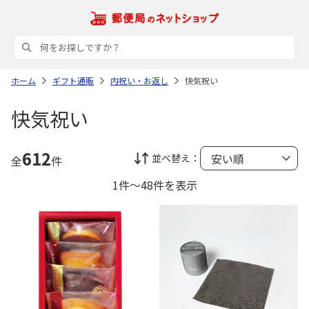
ホーム
ギフト通販
内祝い・お返し
快気祝い
快気祝い
612
並べ替え：
全
件
1件～48件を表示