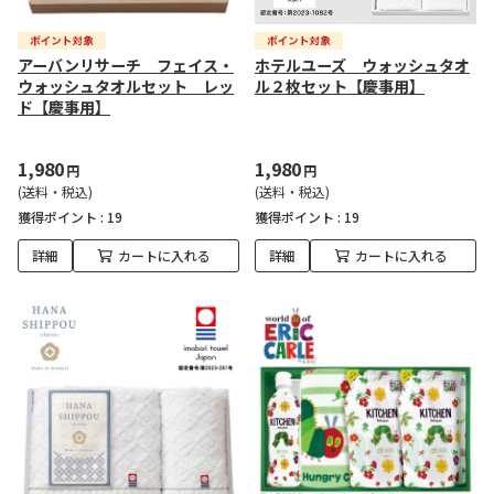
アーバンリサーチ フェイス・
ホテルユーズ ウォッシュタオ
ウォッシュタオルセット レッ
ル２枚セット【慶事用】
ド【慶事用】
1,980
1,980
円
円
(送料・税込)
(送料・税込)
獲得ポイント :
19
獲得ポイント :
19
詳細
カートに入れる
詳細
カートに入れる