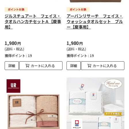
ジルスチュアート フェイス・
アーバンリサーチ フェイス・
タオルハンカチセットＡ【慶事
ウォッシュタオルセット ブル
用】
ー【慶事用】
1,980
1,980
円
円
(送料・税込)
(送料・税込)
獲得ポイント :
19
獲得ポイント :
19
詳細
カートに入れる
詳細
カートに入れる