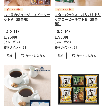
おさるのジョージ スイーツセ
スターバックス オリガミドリ
ットＡ【慶事用】
ップコーヒーギフトＢ【慶事
用】
5.0
（1）
5.0
（4）
1,950
1,950
円
円
(送料・税込)
(送料・税込)
獲得ポイント :
19
獲得ポイント :
19
詳細
カートに入れる
詳細
カートに入れる