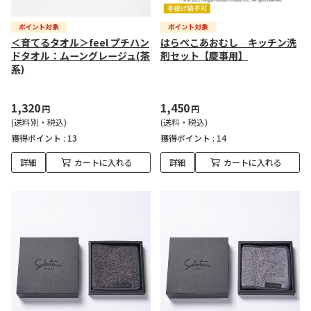
＜育てるタオル＞feel プチハン
はらぺこあおむし キッチン洗
ドタオル：ムーングレージュ(茶
剤セット【慶事用】
系)
1,320
1,450
円
円
(送料別・税込)
(送料・税込)
獲得ポイント :
13
獲得ポイント :
14
詳細
カートに入れる
詳細
カートに入れる