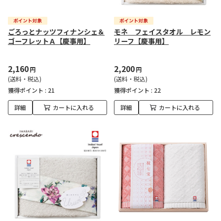
ごろっとナッツフィナンシェ＆
モネ フェイスタオル レモン
ゴーフレットＡ【慶事用】
リーフ【慶事用】
2,160
2,200
円
円
(送料・税込)
(送料・税込)
獲得ポイント :
21
獲得ポイント :
22
詳細
カートに入れる
詳細
カートに入れる