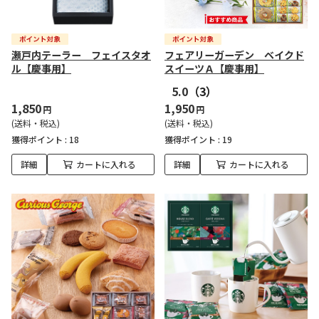
瀬戸内テーラー フェイスタオ
フェアリーガーデン ベイクド
ル【慶事用】
スイーツＡ【慶事用】
5.0
（3）
1,850
1,950
円
円
(送料・税込)
(送料・税込)
獲得ポイント :
18
獲得ポイント :
19
詳細
カートに入れる
詳細
カートに入れる