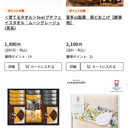
＜育てるタオル＞feel プチフェ
喜多山製菓 窯どおこげ【慶事
イスタオル：ムーングレージュ
用】
(茶系)
1,980
2,100
円
円
(送料別・税込)
(送料・税込)
獲得ポイント :
19
獲得ポイント :
21
詳細
カートに入れる
詳細
カートに入れる