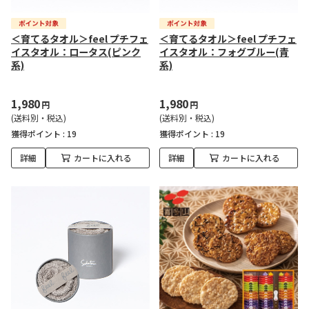
＜育てるタオル＞feel プチフェ
＜育てるタオル＞feel プチフェ
イスタオル：ロータス(ピンク
イスタオル：フォグブルー(青
系)
系)
1,980
1,980
円
円
(送料別・税込)
(送料別・税込)
獲得ポイント :
19
獲得ポイント :
19
詳細
カートに入れる
詳細
カートに入れる