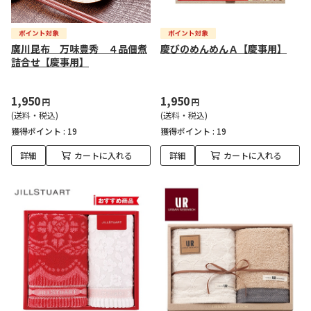
廣川昆布 万味豊秀 ４品佃煮
慶びのめんめんＡ【慶事用】
詰合せ【慶事用】
1,950
1,950
円
円
(送料・税込)
(送料・税込)
獲得ポイント :
19
獲得ポイント :
19
詳細
カートに入れる
詳細
カートに入れる