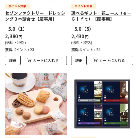
セゾンファクトリー ドレッシ
選べるギフト 花コース（ｅ－
ング３本詰合せ【慶事用】
Ｇｉｆｔ）【慶事用】
5.0
（1）
5.0
（5）
2,380
2,430
円
円
(送料・税込)
(送料・税込)
獲得ポイント :
23
獲得ポイント :
24
詳細
カートに入れる
詳細
カートに入れる