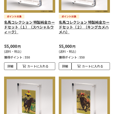
名馬コレクション 特製純金カー
名馬コレクション 特製純金カー
ドセット（１）（スペシャルウ
ドセット（２）（キングカメハ
ィーク）
メハ）
55,000
55,000
円
円
(送料・税込)
(送料・税込)
獲得ポイント :
550
獲得ポイント :
550
詳細
カートに入れる
詳細
カートに入れる