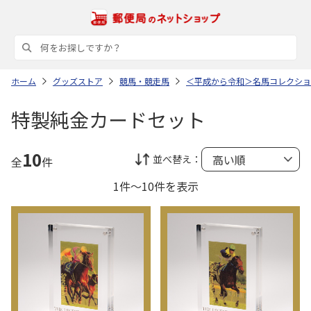
ホーム
グッズストア
競馬・競走馬
＜平成から令和＞名馬コレクショ
特製純金カードセット
10
並べ替え：
全
件
1件～10件を表示