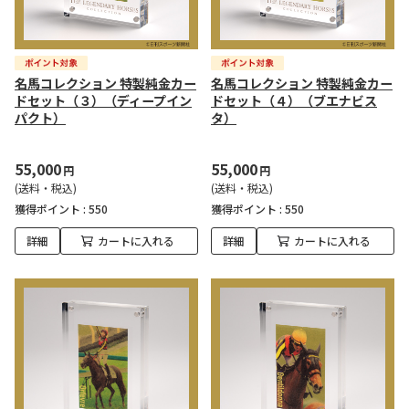
名馬コレクション 特製純金カー
名馬コレクション 特製純金カー
ドセット（３）（ディープイン
ドセット（４）（ブエナビス
パクト）
タ）
55,000
55,000
円
円
(送料・税込)
(送料・税込)
獲得ポイント :
550
獲得ポイント :
550
詳細
カートに入れる
詳細
カートに入れる