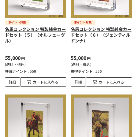
名馬コレクション 特製純金カー
名馬コレクション 特製純金カー
ドセット（５）（オルフェーヴ
ドセット（６）（ジェンティル
ル）
ドンナ）
55,000
55,000
円
円
(送料・税込)
(送料・税込)
獲得ポイント :
550
獲得ポイント :
550
詳細
カートに入れる
詳細
カートに入れる