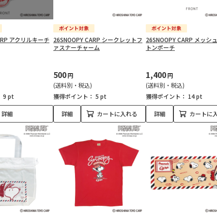
CARP アクリルキーチ
26SNOOPY CARP シークレットフ
26SNOOPY CARP メッ
ァスナーチャーム
トンポーチ
500
1,400
円
円
(送料別・税込)
(送料別・税込)
：
9 pt
獲得ポイント：
5 pt
獲得ポイント：
14 pt
詳細
詳細
カートに入れる
詳細
カートに