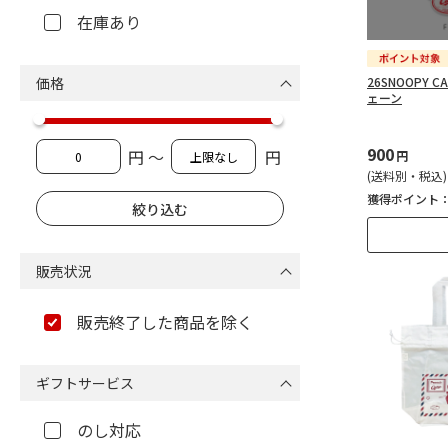
在庫あり
価格
26SNOOPY 
ェーン
900
円 ～
円
円
(送料別・税込)
獲得ポイント
販売状況
販売終了した商品を除く
ギフトサービス
のし対応