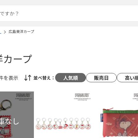
）
広島東洋カープ
洋カープ
3件
を表示
人気順
販売日
高い
並べ替え：