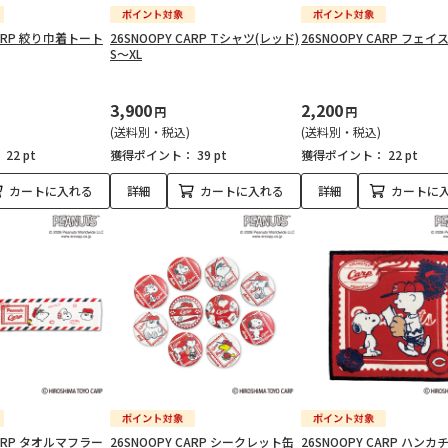
CARP 絞り巾着トート
26SNOOPY CARP Tシャツ(レッド)
26SNOOPY CARP フェ
S～XL
3,900
2,200
円
円
(送料別・税込)
(送料別・税込)
：
22 pt
獲得ポイント：
39 pt
獲得ポイント：
22 pt
カートに入れる
詳細
カートに入れる
詳細
カートに
CARP タオルマフラー
26SNOOPY CARP シークレット缶
26SNOOPY CARP ハン