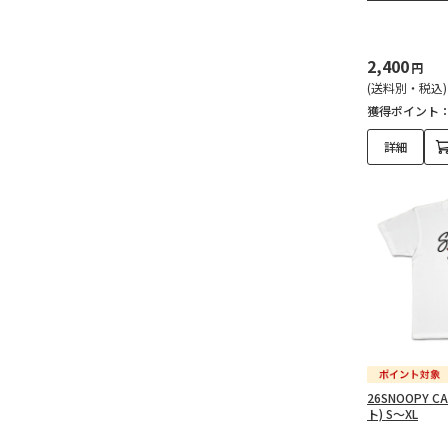
2,400
円
(送料別・税込)
獲得ポイント
詳細
26SNOOPY 
ト) S～XL