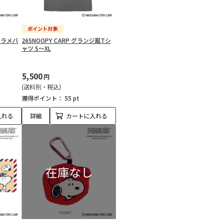
シュラメバ
26SNOOPY CARP グランジ風Tシ
ャツ S～XL
5,500
円
(送料別・税込)
獲得ポイント：
55 pt
入れる
詳細
カートに入れる