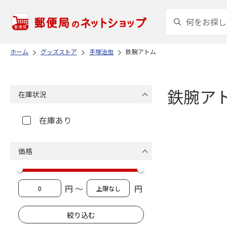
ホーム
グッズストア
手塚治虫
鉄腕アトム
鉄腕ア
在庫状況
在庫あり
価格
円 ～
円