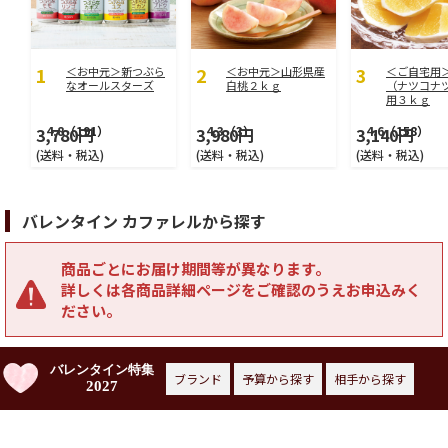
＜お中元＞新つぶら
＜お中元＞山形県産
＜ご自宅用
なオールスターズ
白桃２ｋｇ
（ナツコナ
用３ｋｇ
4.8
（191）
4.3
（3）
4.6
（158）
3,780円
3,980円
3,140円
(送料・税込)
(送料・税込)
(送料・税込)
バレンタイン カファレルから探す
商品ごとにお届け期間等が異なります。
詳しくは各商品詳細ページをご確認のうえお申込みく
ださい。
バレンタイン特集
ブランド
予算から探す
相手から探す
2027