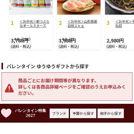
＜お中元＞新つぶら
＜お中元＞山形県産
＜お中元＞
なオールスターズ
白桃２ｋｇ
松前
4.8
（191）
4.3
（3）
3,780円
3,980円
2,980円
(送料・税込)
(送料・税込)
(送料・税込)
バレンタイン ゆうゆうギフトから探す
商品ごとにお届け期間等が異なります。
詳しくは各商品詳細ページをご確認のうえお申込みく
ださい。
バレンタイン特集
ブランド
予算から探す
相手から探す
2027