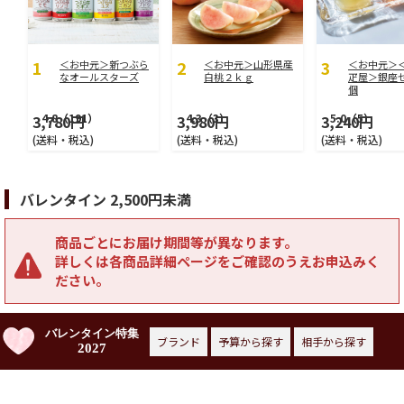
＜お中元＞新つぶら
＜お中元＞山形県産
＜お中元＞
なオールスターズ
白桃２ｋｇ
疋屋＞銀座
個
4.8
（191）
4.3
（3）
5.0
（5）
3,780円
3,980円
3,240円
(送料・税込)
(送料・税込)
(送料・税込)
バレンタイン 2,500円未満
商品ごとにお届け期間等が異なります。
詳しくは各商品詳細ページをご確認のうえお申込みく
ださい。
バレンタイン特集
ブランド
予算から探す
相手から探す
2027