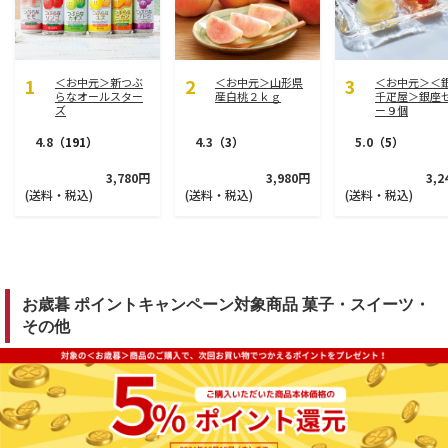
＜お中元＞新つぶ
＜お中元＞山形県
＜お中元＞＜
らなオールスター
産白桃２ｋｇ
千疋屋＞銀座
ズ
ー９個
4.8
（191）
4.3
（3）
5.0
（5）
3,780円
3,980円
3,2
(送料・税込)
(送料・税込)
(送料・税込)
お歳暮 ポイントキャンペーン対象商品 菓子・スイーツ・
その他