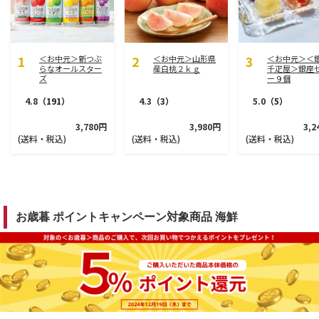
＜お中元＞新つぶ
＜お中元＞山形県
＜お中元＞＜
らなオールスター
産白桃２ｋｇ
千疋屋＞銀座
ズ
ー９個
4.8
（191）
4.3
（3）
5.0
（5）
3,780円
3,980円
3,2
(送料・税込)
(送料・税込)
(送料・税込)
お歳暮 ポイントキャンペーン対象商品 海鮮