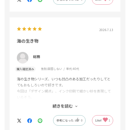
2026.7.13
海の生き物
総務
性別:
回答しない
年代:
40代
購入確認済み
海の生き物シリーズ、いつも凹凸のある加工だったりしてと
てもおもしろいので好きです。
今回は「デザイン網点」、インク印刷で細かい砂を表現して
いるそう。
これからも色々な表現で海を表現した切手を期待していま
続きを読む
す。
参考になった
0
Like!
1