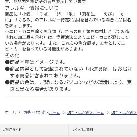
ず、商品内容欄にその旨を表示しています。
アレルギー情報について
商品に「小麦」「そば」「卵」「乳」「落花生」「えび」「か
に」「くるみ」のアレルギー特定8品目を含んでいる場合に品目名
を表示します。
※エビ・カニを除く魚介類（これらの魚介類を原材料として製造
された加工品も含む）は、漁獲漁法によりエビ・カニが混じって
いる場合があります。 また、これらの魚介類は、エサとしてエ
ビ・カニを食べている可能性があります。
その他
商品写真はイメージです。
商品内容として記載されていない「小道具類」はお届け
する商品に含まれておりません。
商品の色は、ご覧になるパソコンなどの環境により、実
際と異なる場合があります。
ホーム
切手・はがきストア
切手
110円切手
【特殊切手】海のい
ホーム
切手・はがきストア
ホーム
海のいきもの
切手・はがきス
ご利用ガイド
よくあるご質問