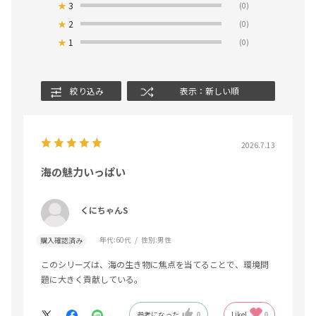
★
3
(0)
★
2
(0)
★
1
(0)
絞り込み
表示：新しい順
2026.7.13
海の魅力いっぱい
くにちゃんS
年代:
60代
性別:
男性
購入確認済み
このシリーズは、海の生き物に焦点を当てることで、環境問
題に大きく貢献している。
参考になった
0
Like!
0