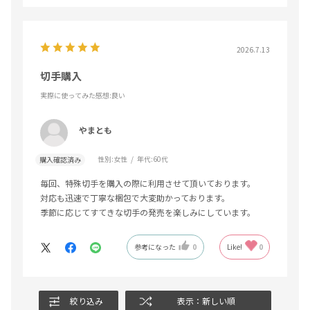
2026.7.13
切手購入
実際に使ってみた感想
:良い
やまとも
性別:
女性
年代:
60代
購入確認済み
毎回、特殊切手を購入の際に利用させて頂いております。
対応も迅速で丁寧な梱包で大変助かっております。
季節に応じてすてきな切手の発売を楽しみにしています。
参考になった
0
Like!
0
絞り込み
表示：新しい順