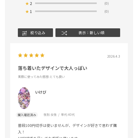
★
2
(0)
★
1
(0)
絞り込み
表示：新しい順
2026.4.3
落ち着いたデザインで大人っぽい
実際に使ってみた感想
:とても良い
いけぴ
性別:
女性
年代:
40代
購入確認済み
普段100円切手は使いませんが、デザインが好きで思わず購
入！