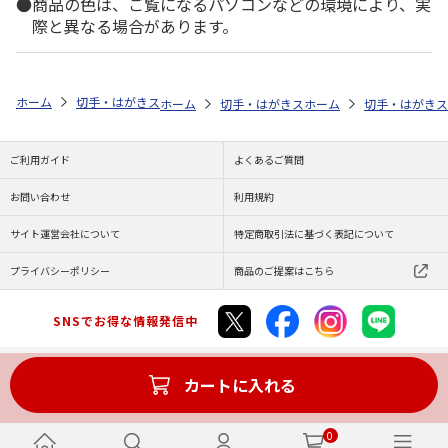
商品の色は、ご覧になるパソコンなどの環境により、実
際と異なる場合があります。
ホーム
切手・はがきストア
切手
100円切手
【特殊切手】国際文
ホーム
切手・はがきストア
ホーム
国際文通
切手・はがきス
【特
ご利用ガイド
よくあるご質問
お問い合わせ
利用規約
サイト運営会社について
特定商取引法に基づく表記について
プライバシーポリシー
商品のご提案はこちら
SNSでお得な情報発信中
カートに入れる
Copyright (C) JAPAN POST Co.,Ltd. All Rights Reserved.
0