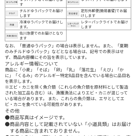
す
チルドゆうパックでお届け
定形外郵便(簡易書留)でお届
します
けします
冷凍ゆうパックでお届けし
レターパックライトでお届け
ます。
します
佐川急便でのお届けとなり
ます
なお、「普通ゆうパック」の場合は表示しません。また、「夏期
のみチルドゆうパック」などとなる場合は、記号での表示はせ
ず、商品内容欄にその旨を表示しています。
アレルギー情報について
商品に「小麦」「そば」「卵」「乳」「落花生」「えび」「か
に」「くるみ」のアレルギー特定8品目を含んでいる場合に品目名
を表示します。
※エビ・カニを除く魚介類（これらの魚介類を原材料として製造
された加工品も含む）は、漁獲漁法によりエビ・カニが混じって
いる場合があります。 また、これらの魚介類は、エサとしてエ
ビ・カニを食べている可能性があります。
その他
商品写真はイメージです。
商品内容として記載されていない「小道具類」はお届け
する商品に含まれておりません。