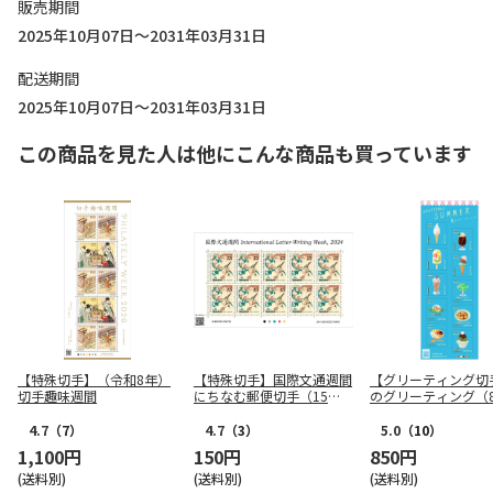
販売期間
2025年10月07日～2031年03月31日
配送期間
2025年10月07日～2031年03月31日
この商品を見た人は他にこんな商品も買っています
【特殊切手】（令和8年）
【特殊切手】国際文通週間
【グリーティング切
切手趣味週間
にちなむ郵便切手（15
のグリーティング（8
円）
円）
4.7
（7）
4.7
（3）
5.0
（10）
1,100円
150円
850円
(送料別)
(送料別)
(送料別)