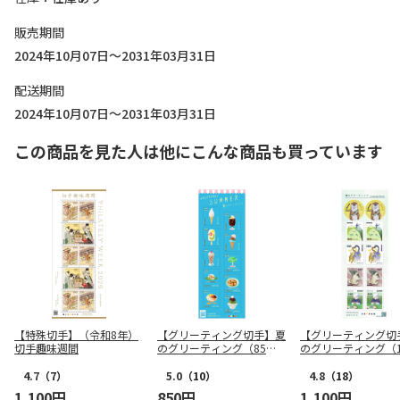
販売期間
2024年10月07日～2031年03月31日
配送期間
2024年10月07日～2031年03月31日
この商品を見た人は他にこんな商品も買っています
【特殊切手】（令和8年）
【グリーティング切手】夏
【グリーティング切
切手趣味週間
のグリーティング（85
のグリーティング（1
円）
円）
4.7
（7）
5.0
（10）
4.8
（18）
1,100円
850円
1,100円