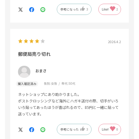
参考になった
3
Like!
2
2026.4.2
郵便局売り切れ
おまさ
性別:
女性
年代:
50代
購入確認済み
ネットショップにあり助かりました。
ポストクロッシングなど海外にハガキ送付の際、切手がいろ
いろ貼ってあったほうが喜ばれるので、85円と一緒に貼って
送っています。
参考になった
3
Like!
0