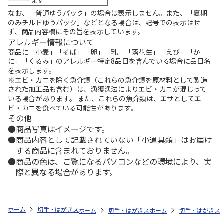
ます
なお、「普通ゆうパック」の場合は表示しません。また、「夏期
のみチルドゆうパック」などとなる場合は、記号での表示はせ
ず、商品内容欄にその旨を表示しています。
アレルギー情報について
商品に「小麦」「そば」「卵」「乳」「落花生」「えび」「か
に」「くるみ」のアレルギー特定8品目を含んでいる場合に品目名
を表示します。
※エビ・カニを除く魚介類（これらの魚介類を原材料として製造
された加工品も含む）は、漁獲漁法によりエビ・カニが混じって
いる場合があります。 また、これらの魚介類は、エサとしてエ
ビ・カニを食べている可能性があります。
その他
商品写真はイメージです。
商品内容として記載されていない「小道具類」はお届け
する商品に含まれておりません。
商品の色は、ご覧になるパソコンなどの環境により、実
際と異なる場合があります。
ホーム
切手・はがきストア
切手
15円切手
【特殊切手】国際文通
ホーム
切手・はがきストア
ホーム
国際文通
切手・はがきス
【特