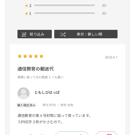
★
2
(0)
★
1
(0)
絞り込み
表示：新しい順
2026.4.7
通信教育の郵送代
実際に使ってみた感想
:とても良い
ともしびはっぱ
年代:
40代
性別:
女性
購入確認済み
通信教育の第４号封筒に貼って使っています。
５円切手３枚がかさむので。