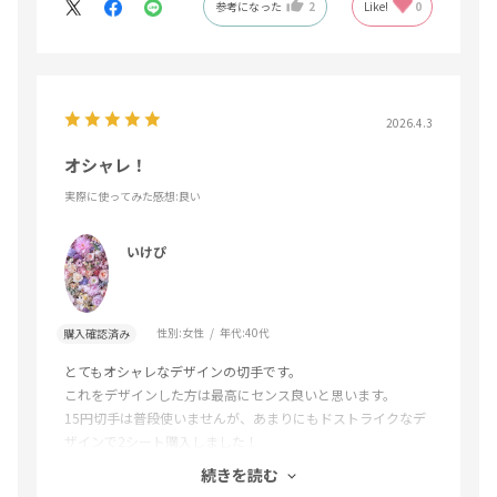
参考になった
2
Like!
0
2026.4.3
オシャレ！
実際に使ってみた感想
:良い
いけぴ
性別:
女性
年代:
40代
購入確認済み
とてもオシャレなデザインの切手です。
これをデザインした方は最高にセンス良いと思います。
15円切手は普段使いませんが、あまりにもドストライクなデ
ザインで2シート購入しました！
もっと買っても良かったかも、と思うくらい好きなデザイン
続きを読む
です。