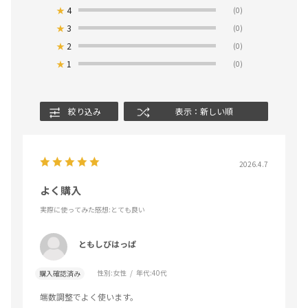
★
4
(0)
★
3
(0)
★
2
(0)
★
1
(0)
絞り込み
表示：新しい順
2026.4.7
よく購入
実際に使ってみた感想
:とても良い
ともしびはっぱ
性別:
女性
年代:
40代
購入確認済み
端数調整でよく使います。