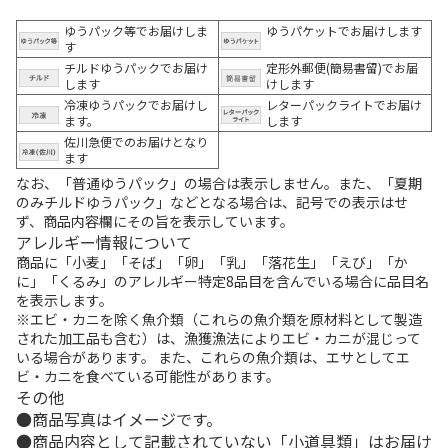
ゆうパック等でお届けしま
ゆうパケットでお届けします
す
チルドゆうパックでお届け
定形外郵便(簡易書留)でお届
します
けします
冷凍ゆうパックでお届けし
レターパックライトでお届け
ます。
します
佐川急便でのお届けとなり
ます
なお、「普通ゆうパック」の場合は表示しません。また、「夏期
のみチルドゆうパック」などとなる場合は、記号での表示はせ
ず、商品内容欄にその旨を表示しています。
アレルギー情報について
商品に「小麦」「そば」「卵」「乳」「落花生」「えび」「か
に」「くるみ」のアレルギー特定8品目を含んでいる場合に品目名
を表示します。
※エビ・カニを除く魚介類（これらの魚介類を原材料として製造
された加工品も含む）は、漁獲漁法によりエビ・カニが混じって
いる場合があります。 また、これらの魚介類は、エサとしてエ
ビ・カニを食べている可能性があります。
その他
商品写真はイメージです。
商品内容として記載されていない「小道具類」はお届け