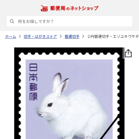
ホーム
切手・はがきストア
普通切手
２円普通切手・エゾユキウサギ