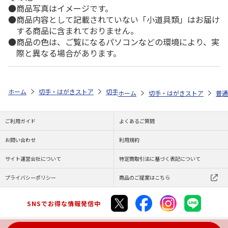
商品写真はイメージです。
商品内容として記載されていない「小道具類」はお届け
する商品に含まれておりません。
商品の色は、ご覧になるパソコンなどの環境により、実
際と異なる場合があります。
ホーム
切手・はがきストア
切手
85円切手
【シール式】85円シ
ホーム
切手・はがきストア
普通
ご利用ガイド
よくあるご質問
お問い合わせ
利用規約
サイト運営会社について
特定商取引法に基づく表記について
プライバシーポリシー
商品のご提案はこちら
SNSでお得な情報発信中