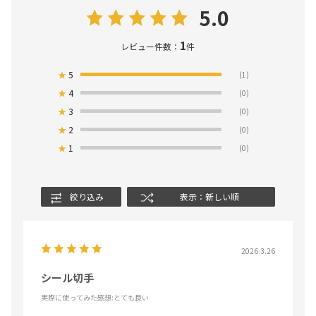
5.0
1
レビュー件数：
件
★
5
(1)
★
4
(0)
★
3
(0)
★
2
(0)
★
1
(0)
絞り込み
表示：新しい順
2026.3.26
シール切手
実際に使ってみた感想
:とても良い