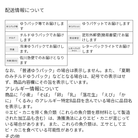
配送情報について
ゆうパック等でお届けしま
ゆうパケットでお届けします
す
チルドゆうパックでお届け
定形外郵便(簡易書留)でお届
します
けします
冷凍ゆうパックでお届けし
レターパックライトでお届け
ます。
します
佐川急便でのお届けとなり
ます
なお、「普通ゆうパック」の場合は表示しません。また、「夏期
のみチルドゆうパック」などとなる場合は、記号での表示はせ
ず、商品内容欄にその旨を表示しています。
アレルギー情報について
商品に「小麦」「そば」「卵」「乳」「落花生」「えび」「か
に」「くるみ」のアレルギー特定8品目を含んでいる場合に品目名
を表示します。
※エビ・カニを除く魚介類（これらの魚介類を原材料として製造
された加工品も含む）は、漁獲漁法によりエビ・カニが混じって
いる場合があります。 また、これらの魚介類は、エサとしてエ
ビ・カニを食べている可能性があります。
その他