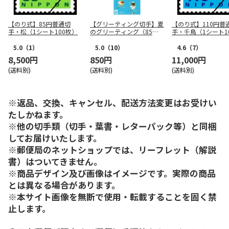
【のり式】85円普通切
【グリーティング切手】夏
【のり式】110円普
手・松（1シート100枚）
のグリーティング（85
手・千鳥（1シート1
円）
枚）
5.0
（1）
5.0
（10）
4.6
（7）
8,500円
850円
11,000円
(送料別)
(送料別)
(送料別)
※返品、交換、キャンセル、配送方法変更はお受けい
たしかねます。
※他の切手類（切手・葉書・レターパック等）と同梱
してお届けいたします。
※郵便局のネットショップでは、リーフレット（解説
書）はついてきません。
※商品デザイン及び画像はイメージです。実際の商品
とは異なる場合があります。
※本サイト画像を無断で使用・転載することを固く禁
止します。