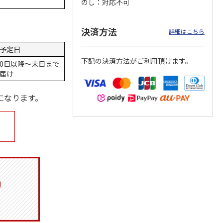
のし
対応不可
決済方法
詳細はこちら
月場所
リラックマ／クリア
「犬夜叉」アクリル
大谷翔平 THE
予定日
製小判
ファイル３点セット
ジオラマスタンド
GOLDEN TWO-WAY
下記の決済方法がご利用頂けます。
（殺生丸）
アクリルス
…
0日以降～末日まで
5.0
（4）
5.0
（4）
届け
円
750円
3,300円
2,750円
(送料別・税込)
(送料別・税込)
(送料別・税込)
になります。