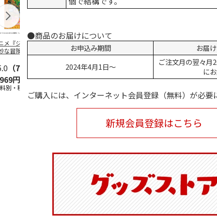
個で結構です。
●商品のお届けについて
ニメ『ジョジョの
水森亜土／ステッカ
リラックマ／マルチ
令和八年七
お申込み期間
お届け
妙な冒険 黄金の
ーセット
ケース
優勝力士純金
』チョコラータと
【安青錦】
ご注文月の翌々月2
2024年4月1日～
ッ
5.0
…
（7）
5.0
（6）
にお
,969円
600円
1,100円
605,000
送料別・税込)
(送料別・税込)
(送料別・税込)
(送料・税込)
ご購入には、インターネット会員登録（無料）が必要
新規会員登録はこちら