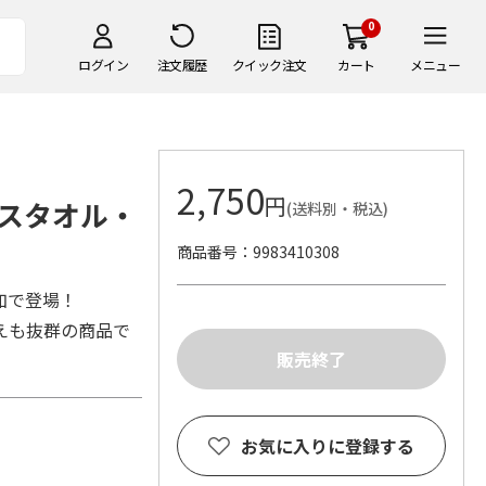
0
ログイン
注文履歴
クイック注文
カート
メニュー
2,750
円
スタオル・
(送料別・税込)
商品番号
9983410308
加で登場！
えも抜群の商品で
お気に入りに登録する