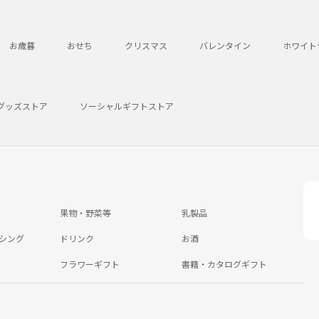
お歳暮
おせち
クリスマス
バレンタイン
ホワイト
グッズストア
ソーシャルギフトストア
果物・野菜等
乳製品
シング
ドリンク
お酒
フラワーギフト
書籍・カタログギフト