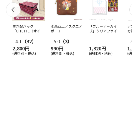
置き配バッグ
水森亜土／スクエア
「ブルーアーカイ
ア
「OITETTE（オイテ
ポーチ
ブ」クリアファイル
奇
ッテ）」
&ステッカーセット
風
4.1
（32）
5.0
（3）
セ
2,800円
990円
1,320円
1
(送料別・税込)
(送料別・税込)
(送料別・税込)
(