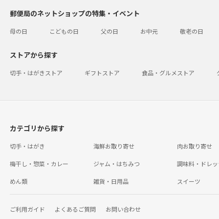
郵便局のネットショップの特集・イベント
母の日
こどもの日
父の日
お中元
敬老の日
ストアから探す
切手・はがきストア
ギフトストア
食品・グルメストア
カテゴリから探す
切手・はがき
海鮮お取り寄せ
肉お取り寄せ
梅干し・惣菜・カレー
ジャム・はちみつ
調味料・ドレッ
めん類
雑貨・日用品
スイーツ
ご利用ガイド
よくあるご質問
お問い合わせ