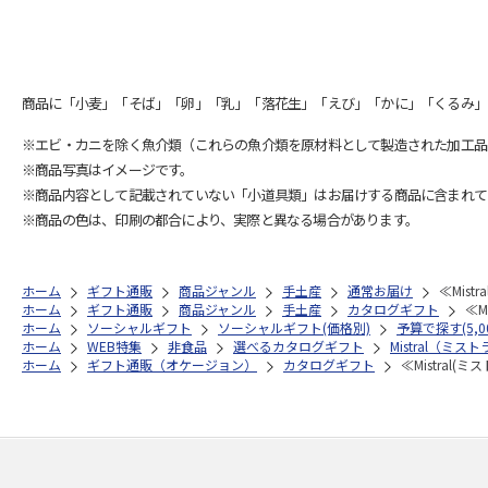
商品に「小麦」「そば」「卵」「乳」「落花生」「えび」「かに」「くるみ」
※エビ・カニを除く魚介類（これらの魚介類を原材料として製造された加工品
※商品写真はイメージです。
※商品内容として記載されていない「小道具類」はお届けする商品に含まれて
※商品の色は、印刷の都合により、実際と異なる場合があります。
ホーム
ギフト通販
商品ジャンル
手土産
通常お届け
≪Mis
ホーム
ギフト通販
商品ジャンル
手土産
カタログギフト
≪M
ホーム
ソーシャルギフト
ソーシャルギフト(価格別)
予算で探す(5,0
ホーム
WEB特集
非食品
選べるカタログギフト
Mistral（ミス
ホーム
ギフト通販（オケージョン）
カタログギフト
≪Mistral