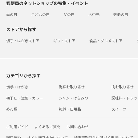
郵便局のネットショップの特集・イベント
母の日
こどもの日
父の日
お中元
敬老の日
ストアから探す
切手・はがきストア
ギフトストア
食品・グルメストア
カテゴリから探す
切手・はがき
海鮮お取り寄せ
肉お取り寄せ
梅干し・惣菜・カレー
ジャム・はちみつ
調味料・ドレッ
めん類
雑貨・日用品
スイーツ
ご利用ガイド
よくあるご質問
お問い合わせ
利用規約
サイト運営会社について
特定商取引法に基づく表記について