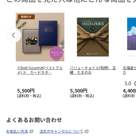
≪Best Gourmet(ベストグル
バリューチョイス(和柄) 玉
北海道
メ) ≫ カードカタ
…
緒 たまのお
カ
5.0
（
5,500円
5,500円
4,40
(送料別・税込)
(送料別・税込)
(送料別
よくあるお問い合わせ
お支払い方法
注文のキャンセルについて