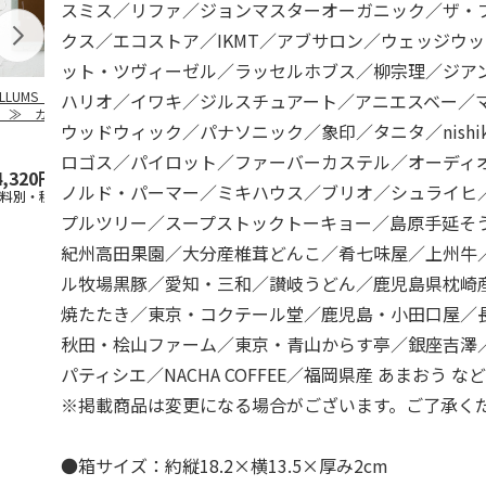
スミス／リファ／ジョンマスターオーガニック／ザ・
クス／エコストア／IKMT／アブサロン／ウェッジウ
ット・ツヴィーゼル／ラッセルホブス／柳宗理／ジア
ILLUMS（イルム
【とっておきのニッ
TIMEBook(R)
【とっておき
ハリオ／イワキ／ジルスチュアート／アニエスベー／
）≫ カタログギ
ポンを贈る】 カタ
Premium Premium
ポンを贈る】
ウッドウィック／パナソニック／象印／タニタ／nishi
ト ロイヤル
ログギフト 栄（さ
S
…
ログギフト 
かえ
…
た）
ロゴス／パイロット／ファーバーカステル／オーディ
4,320円
4,290円
60,500円
6,490円
ノルド・パーマー／ミキハウス／ブリオ／シュライヒ
送料別・税込)
(送料別・税込)
(送料別・税込)
(送料別・税込
プルツリー／スープストックトーキョー／島原手延そ
紀州高田果園／大分産椎茸どんこ／肴七味屋／上州牛
ル牧場黒豚／愛知・三和／讃岐うどん／鹿児島県枕崎産
焼たたき／東京・コクテール堂／鹿児島・小田口屋／
秋田・桧山ファーム／東京・青山からす亭／銀座吉澤
パティシエ／NACHA COFFEE／福岡県産 あまおう な
※掲載商品は変更になる場合がございます。ご了承く
●箱サイズ：約縦18.2×横13.5×厚み2cm