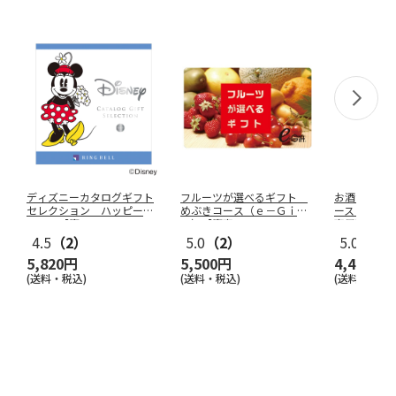
ディズニーカタログギフト
フルーツが選べるギフト
お酒が選べ
セレクション ハッピー
めぶきコース（ｅ－Ｇｉｆ
ース（ｅ－
コース【慶
…
ｔ）【慶事
…
事用】
4.5
（2）
5.0
（2）
5.0
（2）
5,820円
5,500円
4,400円
(送料・税込)
(送料・税込)
(送料・税込)