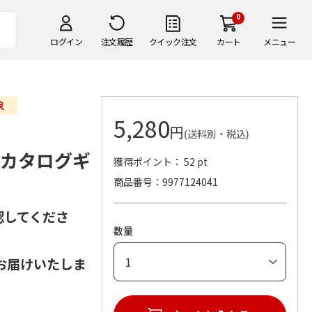
0
ログイン
注文履歴
クイック注文
カート
メニュー
5,280
円
(送料別・税込)
ードカタログギ
獲得ポイント： 52 pt
商品番号
9977124041
認してくださ
数量
お届けいたしま