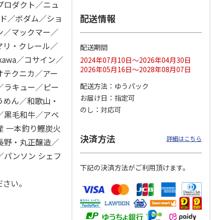
プロダクト／ニュ
配送情報
ッド／ボダム／ショ
ン／マックマー／
のニッ
TIMEBook(R)
【とっておきのニッ
≪Mistral(ミストラ
マリ・クレール／
配送期間
 カタ
Premium Luxury
ポンを贈る】 カタ
ル)≫ カードカタ
kawa／コサイン／
2024年07月10日～2026年04月30日
詩（う
Sp
…
ログギフト 弥（あ
ログギフト ソ
…
5.0
（1）
まね
…
2026年05月16日～2028年08月07日
オテクニカ／アー
108,900円
5,390円
3,080円
／ラキュー／ピー
配送方法
ゆうパック
)
(送料別・税込)
(送料別・税込)
(送料別・税込)
お届け日
指定可
うめん／和歌山・
のし
対応可
／黒毛和牛／アベ
 一本釣り鰹炭火
決済方法
詳細はこちら
長野・丸正醸造／
／パンソン シェフ
下記の決済方法がご利用頂けます。
ど
ださい。