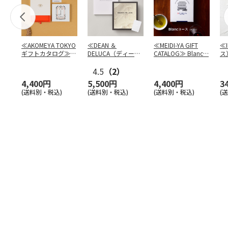
≪AKOMEYA TOKYO
≪DEAN ＆
≪MEIDI-YA GIFT
≪
ギフトカタログ≫
DELUCA（ディーン
CATALOG≫ Blanc
…
ス
だいち
＆デルーカ）≫ カ
フ
タ
4.5
…
（2）
4,400円
5,500円
4,400円
3
(送料別・税込)
(送料別・税込)
(送料別・税込)
(