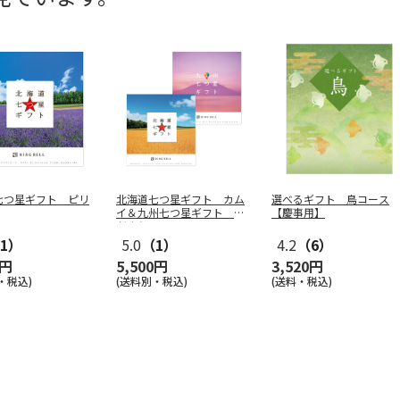
七つ星ギフト ピリ
北海道七つ星ギフト カム
選べるギフト 鳥コース
イ＆九州七つ星ギフト ひ
【慶事用】
だまり
1）
5.0
（1）
4.2
（6）
0円
5,500円
3,520円
・税込)
(送料別・税込)
(送料・税込)